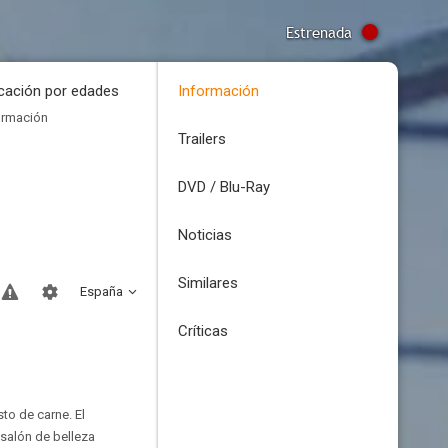
Estrenada
icación por edades
Información
ormación
Trailers
DVD / Blu-Ray
Noticias
Similares
España
Críticas
to de carne. El
 salón de belleza