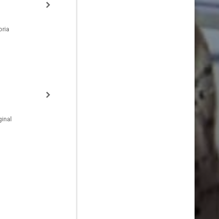
oria
inal