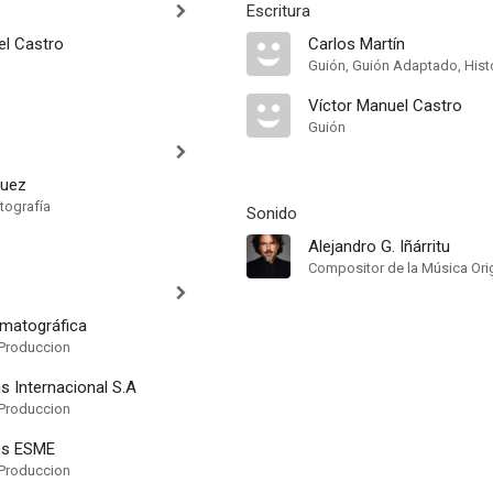
Escritura
el Castro
Carlos Martín
Guión, Guión Adaptado, Hist
Víctor Manuel Castro
Guión
guez
tografía
Sonido
Alejandro G. Iñárritu
Compositor de la Música Orig
ematográfica
Produccion
s Internacional S.A
Produccion
es ESME
Produccion