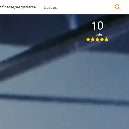
tificarse/Registrarse
10
1 voto