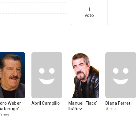
1
voto
dro Weber
Abril Campillo
Manuel 'Flaco'
Diana Ferreti
hatanuga'
Ibáñez
Mirella
Carnes