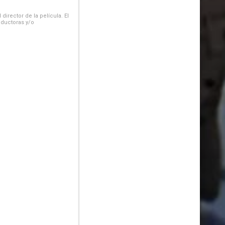
irector de la película. El
oductoras y/o