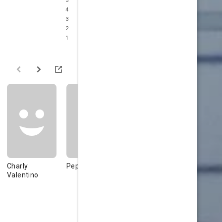
5
4
3
2
1
Charly
Pepe Magaña
José Magaña
Gloriella
Valentino