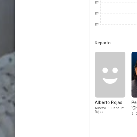
???
???
???
Reparto
Alberto Rojas
Pe
'C
Alberto 'El Caballo'
Rojas
El 