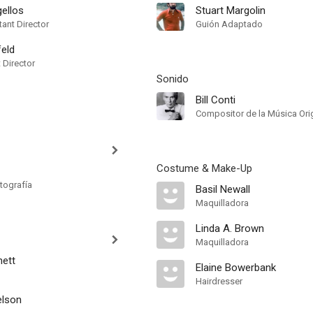
ellos
Stuart Margolin
ant Director
Guión Adaptado
feld
t Director
Sonido
Bill Conti
Compositor de la Música Orig
Costume & Make-Up
tografía
Basil Newall
Maquilladora
Linda A. Brown
Maquilladora
nett
Elaine Bowerbank
Hairdresser
elson