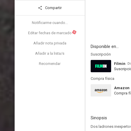
Compartir
Notificarme cuando...
N
Editar fechas de marcado
Añadir nota privada
Disponible en...
Añadir a la lista/s
Suscripción
Recomendar
Filmin
Di
Suscripci
Compra física
Amazon
Compra fí
Sinopsis
Dos ladrones inexpertos