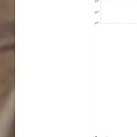
???
???
???