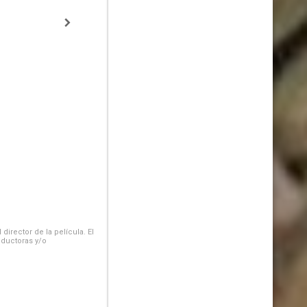
irector de la película. El
oductoras y/o