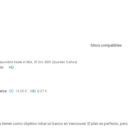
Sitios compatibles
sponible hasta el Mié, 31 Dic 2031 (Quedan 5 años)
ón:
HD
sica:
SD
14.00 €
HD
8.07 €
 tienen como objetivo robar un banco en Vancouver. El plan es perfecto, per