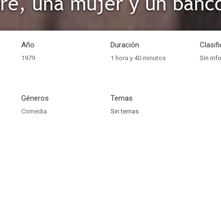
re, una mujer y un banc
Año
Duración
Clasif
1979
1 hora y 40 minutos
Sin inf
Géneros
Temas
Comedia
Sin temas