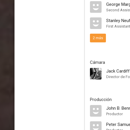
George Marg
Second Assist
Stanley Neu
First Assistan
2 más
Cámara
Jack Cardiff
Director de Fo
Producción
John B. Ben
Productor
Peter Samu