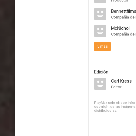
Productor
Bennettfilms
Compañía de 
McNichol
Compañía de 
5 más
Edición
Carl Kress
Editor
PlayMax solo ofrece inform
copyright de las imágenes
distribuidoras.