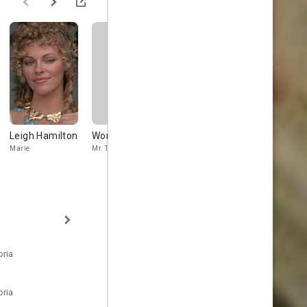
Leigh Hamilton
Wong Kung-Miu
Campbell Lane
Terence Ke
Marie
Mr. Tsang
Citation Cop
Bank Manager
oria
oria