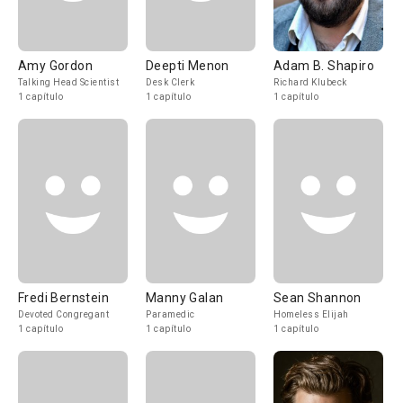
Amy Gordon
Deepti Menon
Adam B. Shapiro
Talking Head Scientist
Desk Clerk
Richard Klubeck
1 capítulo
1 capítulo
1 capítulo
Fredi Bernstein
Manny Galan
Sean Shannon
Devoted Congregant
Paramedic
Homeless Elijah
1 capítulo
1 capítulo
1 capítulo