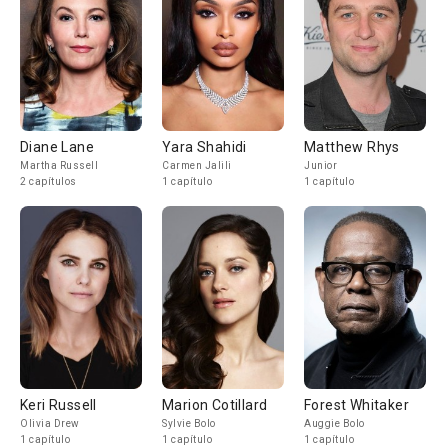
Diane Lane
Yara Shahidi
Matthew Rhys
Martha Russell
Carmen Jalili
Junior
2 capítulos
1 capítulo
1 capítulo
Keri Russell
Marion Cotillard
Forest Whitaker
Olivia Drew
Sylvie Bolo
Auggie Bolo
1 capítulo
1 capítulo
1 capítulo