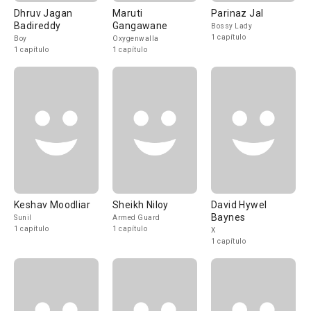
Dhruv Jagan
Maruti
Parinaz Jal
Badireddy
Gangawane
Bossy Lady
1 capítulo
Boy
Oxygenwalla
1 capítulo
1 capítulo
Keshav Moodliar
Sheikh Niloy
David Hywel
Baynes
Sunil
Armed Guard
1 capítulo
1 capítulo
X
1 capítulo