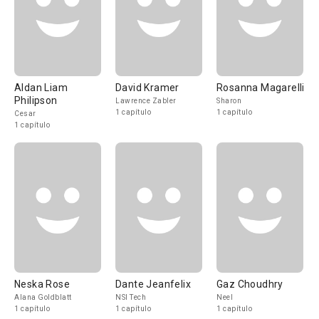
Aldan Liam
David Kramer
Rosanna Magarelli
Philipson
Lawrence Zabler
Sharon
1 capítulo
1 capítulo
Cesar
1 capítulo
Neska Rose
Dante Jeanfelix
Gaz Choudhry
Alana Goldblatt
NSI Tech
Neel
1 capítulo
1 capítulo
1 capítulo