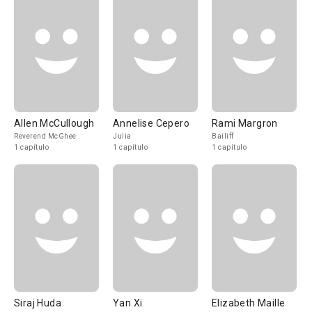
Allen McCullough
Annelise Cepero
Rami Margron
Reverend McGhee
Julia
Bailiff
1 capítulo
1 capítulo
1 capítulo
Siraj Huda
Yan Xi
Elizabeth Maille