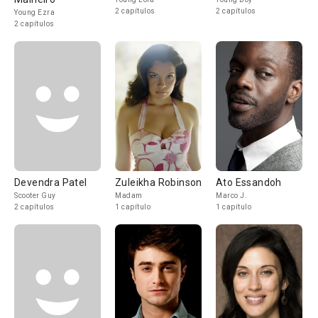
2 capítulos
2 capítulos
Young Ezra
2 capítulos
Devendra Patel
Zuleikha Robinson
Ato Essandoh
Scooter Guy
Madam
Marco J.
2 capítulos
1 capítulo
1 capítulo