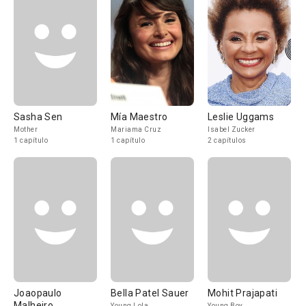
Sasha Sen
Mía Maestro
Leslie Uggams
Mother
Mariama Cruz
Isabel Zucker
1 capítulo
1 capítulo
2 capítulos
Joaopaulo
Bella Patel Sauer
Mohit Prajapati
Malheiro
Young Lola
Young Boy