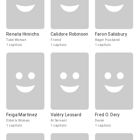
Renata Hinrichs
Calidore Robinson
Faron Salisbury
Tube Woman
Friend
Rager Husband
1 capítulo
1 capítulo
1 capítulo
Feiga Martinez
Valéry Lessard
Fred O. Dery
Elderly Woman
AI Servant
Derek
1 capítulo
1 capítulo
1 capítulo