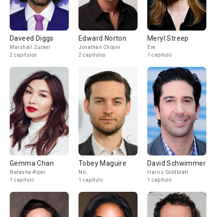
Daveed Diggs
Edward Norton
Meryl Streep
Marshall Zucker
Jonathan Chopin
Eve
2 capítulos
2 capítulos
1 capítulo
Gemma Chan
Tobey Maguire
David Schwimmer
Natasha Alper
Nic
Harris Goldblatt
1 capítulo
1 capítulo
1 capítulo