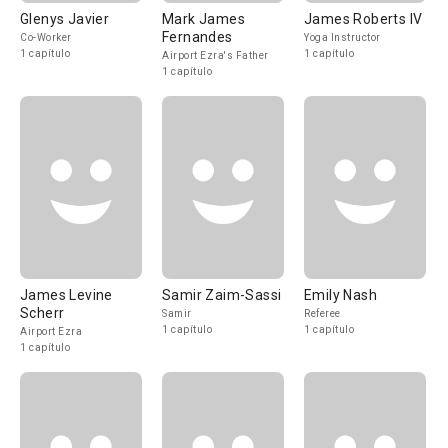
Glenys Javier
Mark James
James Roberts IV
Fernandes
Co-Worker
Yoga Instructor
1 capítulo
1 capítulo
Airport Ezra's Father
1 capítulo
James Levine
Samir Zaim-Sassi
Emily Nash
Scherr
Samir
Referee
1 capítulo
1 capítulo
Airport Ezra
1 capítulo