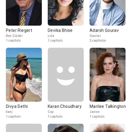
Peter Riegert
Devika Bhise
Adarsh Gourav
Ben Zucker
Lola
Gaurav
1 capítulo
1 capítulo
2 capítulos
Divya Sethi
Karan Choudhary
Marilee Talkington
Sanj
Cop
Janice
1 capítulo
1 capítulo
1 capítulo