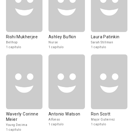
Rishi Mukherjee
Ashley Bufkin
Laura Patinkin
Bellhop
Nurse
Sarah Stillman
1 capítulo
1 capítulo
1 capítulo
Waverly Corinne
Antonio Watson
Ron Scott
Meier
Alfonso
Major Gutierrez
1 capítulo
1 capítulo
Young Decima
1 capítulo