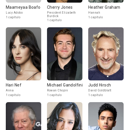
Maameyaa Boafo
Cherry Jones
Heather Graham
Lucy Adobo
President Elizabeth
Hannah
Burdick
1 capítulo
1 capítulo
1 capítulo
Hari Nef
Michael Gandolfini
Judd Hirsch
Anna
Rowan Chopin
David Goldblatt
1 capítulo
1 capítulo
1 capítulo