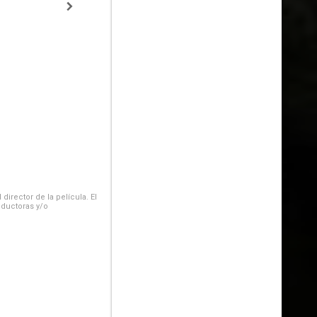
irector de la película. El
oductoras y/o