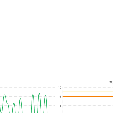
Ca
10
8
6