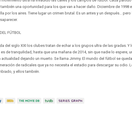
 movimiento ultra ha invadido las calles y los campos de fútbol. Cada partid
 y también una oportunidad para los que van a hacer daño. Diciembre de 1998 es
a por los aires. Tiene lugar un crimen brutal. Es un antes y un después… pero l
saparecer.
 DEL FÚTBOL
a del siglo XXI los clubes tratan de echar a los grupos ultra de las gradas. Y 
es de tranquilidad, hasta que una mañana de 2014, sin que nadie lo espere, u
a actualidad dejando un muerto. Se llama Jimmy. El mundo del fútbol se queda
neración de radicales que ya no necesita el estadio para descargar su odio. Lo
ambiado, y ellos también.