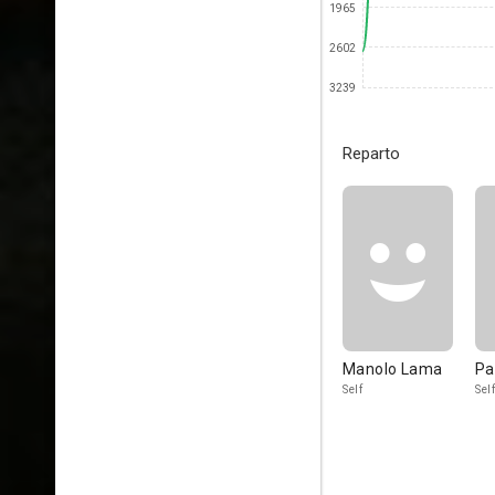
1965
2602
3239
Reparto
Manolo Lama
Pa
Self
Self