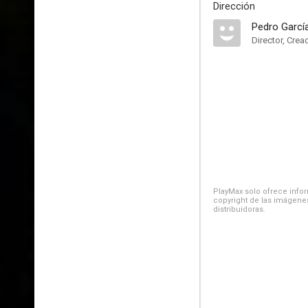
Dirección
Pedro Garc
Director, Crea
PlayMax solo ofrece inform
copyright de las imágenes
distribuidoras.