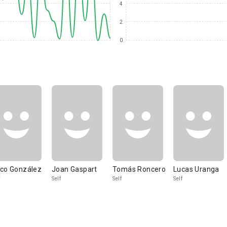
4
2
0
co González
Joan Gaspart
Tomás Roncero
Lucas Uranga
Self
Self
Self