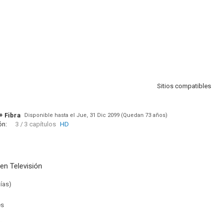
Sitios compatibles
+ Fibra
Disponible hasta el Jue, 31 Dic 2099 (Quedan 73 años)
ón:
3 / 3 capítulos
HD
en Televisión
ías)
es