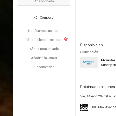
Abandonada
Compartir
Notificarme cuando...
N
Editar fechas de marcado
Disponible en...
Añadir nota privada
Suscripción
Añadir a la lista/s
Movistar
Suscripci
Recomendar
Próximas emisiones 
Vie, 14 Ago 2026 (En 5 d
HBO Max Avanc