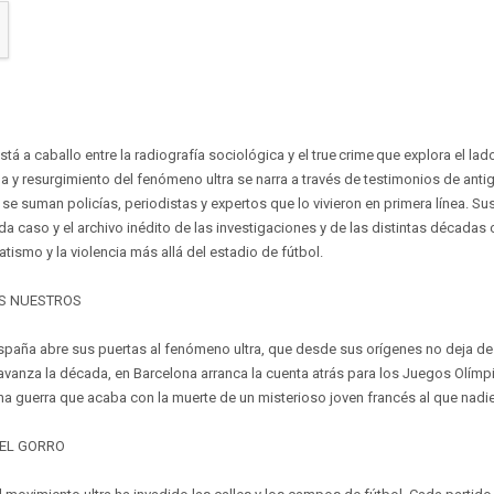
tá a caballo entre la radiografía sociológica y el true crime que explora el la
da y resurgimiento del fenómeno ultra se narra a través de testimonios de an
se suman policías, periodistas y expertos que lo vivieron en primera línea. Sus
a caso y el archivo inédito de las investigaciones y de las distintas décadas
tismo y la violencia más allá del estadio de fútbol.
OS NUESTROS
España abre sus puertas al fenómeno ultra, que desde sus orígenes no deja de
avanza la década, en Barcelona arranca la cuenta atrás para los Juegos Olímpi
Una guerra que acaba con la muerte de un misterioso joven francés al que nadi
DEL GORRO