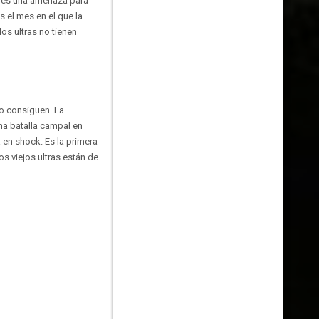
o es una amenaza para
 el mes en el que la
os ultras no tienen
lo consiguen. La
na batalla campal en
 en shock. Es la primera
s viejos ultras están de