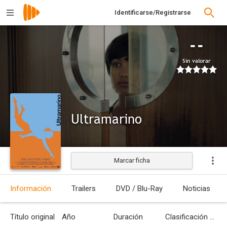
Identificarse/Registrarse
--
Sin valorar
Ultramarino
Marcar ficha
Estrenada
Información
Trailers
DVD / Blu-Ray
Noticias
Título original
Año
Duración
Clasificación por edades