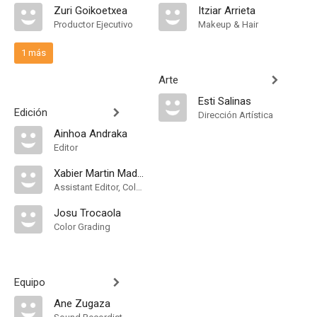
Zuri Goikoetxea
Itziar Arrieta
Productor Ejecutivo
Makeup & Hair
1 más
Arte
Esti Salinas
Edición
Dirección Artística
Ainhoa Andraka
Editor
Xabier Martin Madariaga
Assistant Editor, Color Assistant
Josu Trocaola
Color Grading
Equipo
Ane Zugaza