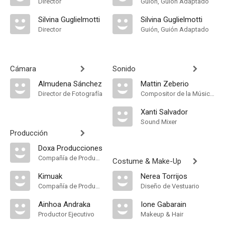
Director
Guión, Guión Adaptado
Silvina Guglielmotti
Silvina Guglielmotti
Director
Guión, Guión Adaptado
Cámara
Sonido
Almudena Sánchez
Mattin Zeberio
Director de Fotografía
Compositor de la Música Original
Xanti Salvador
Sound Mixer
Producción
Doxa Producciones
Compañía de Produccion
Costume & Make-Up
Kimuak
Nerea Torrijos
Compañía de Produccion
Diseño de Vestuario
Ainhoa Andraka
Ione Gabarain
Productor Ejecutivo
Makeup & Hair