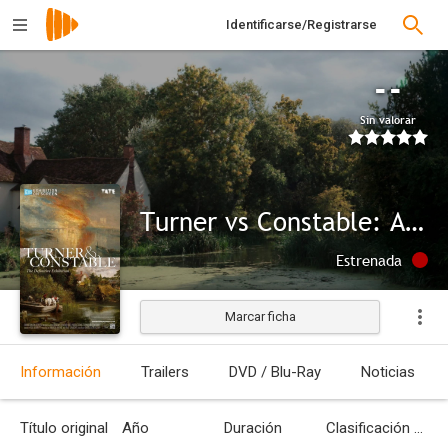
Identificarse/Registrarse
--
Sin valorar
Turner vs Constable: Agua y fuego en el Romanticismo
Estrenada
Marcar ficha
Información
Trailers
DVD / Blu-Ray
Noticias
Título original
Año
Duración
Clasificación por edades