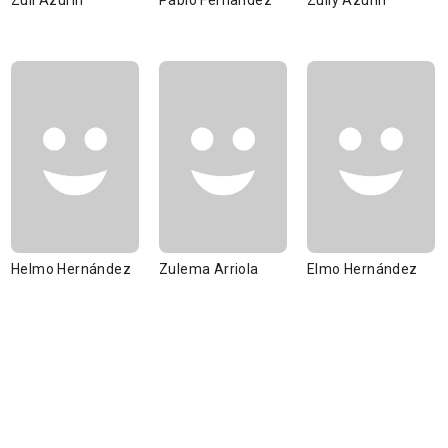
Zuli Azurín
Pablo Fernandez
Zully Azurin
Helmo Hernández
Zulema Arriola
Elmo Hernández