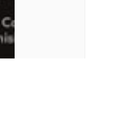
PlayMax
2026
Series populares
La Casa del Dragón
Silo
Stuart no consigue salvar el universo
Ted Lasso