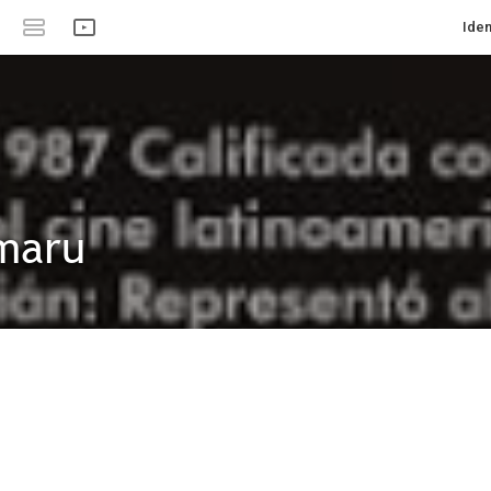
Iden
maru