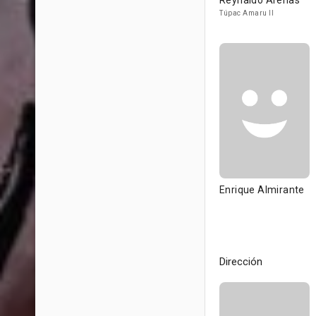
Reynaldo Arenas
Túpac Amaru II
Enrique Almirante
Dirección