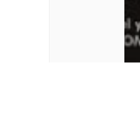
Contenido que expirara en VOD
Amazon Prime Video
Netflix
Filmin
Movistar+