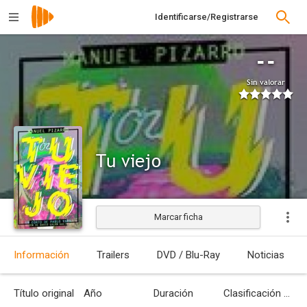
Identificarse/Registrarse
--
Sin valorar
Tu viejo
Marcar ficha
Información
Trailers
DVD / Blu-Ray
Noticias
Título original
Año
Duración
Clasificación por edades