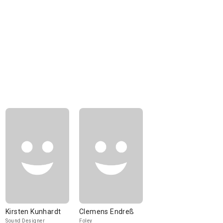
Kirsten Kunhardt
Clemens Endreß
Sound Designer
Foley