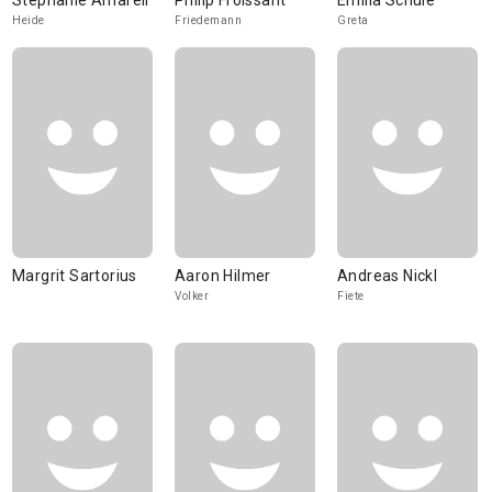
Stephanie Amarell
Philip Froissant
Emilia Schüle
Heide
Friedemann
Greta
Margrit Sartorius
Aaron Hilmer
Andreas Nickl
Volker
Fiete