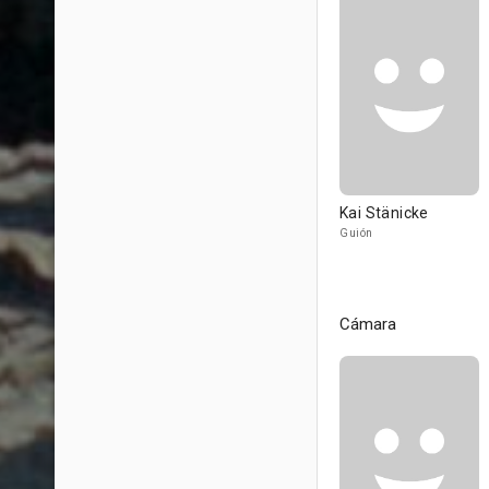
Kai Stänicke
Guión
Cámara