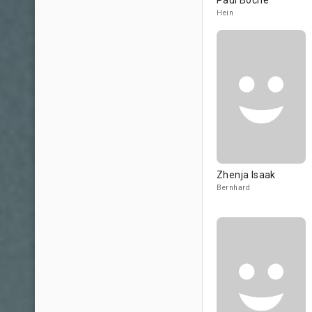
Paul Boche
Hein
Zhenja Isaak
Bernhard