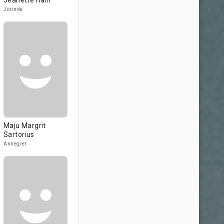
Jeanette Hain
Jorinde
Maju Margrit
Sartorius
Annegret