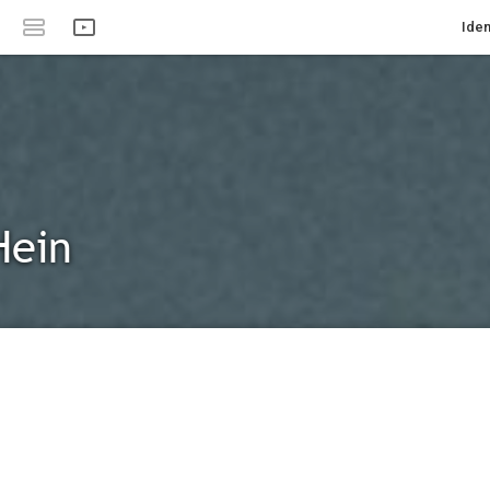
Iden
Hein