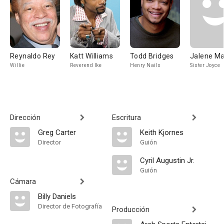
Reynaldo Rey
Katt Williams
Todd Bridges
Jalene M
Willie
Reverend Ike
Henry Nails
Sister Joyce
Dirección
Escritura
Greg Carter
Keith Kjornes
Director
Guión
Cyril Augustin Jr.
Guión
Cámara
Billy Daniels
Director de Fotografía
Producción