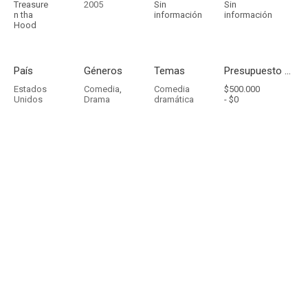
Treasure
2005
Sin
Sin
n tha
información
información
Hood
País
Géneros
Temas
Presupuesto - Ingresos
Estados
Comedia
,
Comedia
$500.000
Unidos
Drama
dramática
-
$0