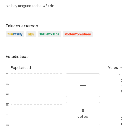
No hay ninguna fecha.
Añadir
Enlaces externos
Estadísticas
Popularidad
Votos
???
10
9
--
???
8
7
???
6
5
???
4
0
3
???
votos
2
1
???