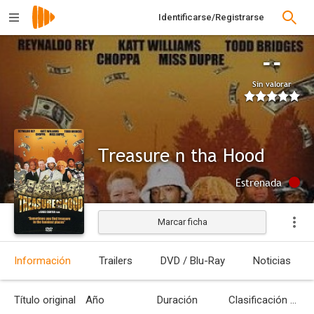
Identificarse/Registrarse
--
Sin valorar
Treasure n tha Hood
Estrenada
Marcar ficha
Información
Trailers
DVD / Blu-Ray
Noticias
Título original
Año
Duración
Clasificación por edades