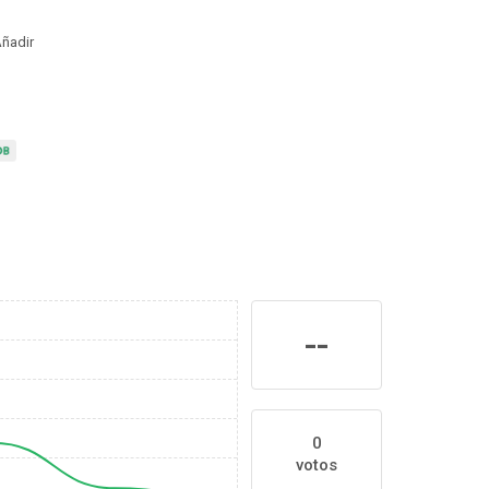
ñadir
--
0
votos