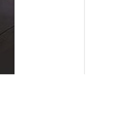
PlayMax
2026
Series populares
La Casa del Dragón
Silo
Stuart no consigue salvar el universo
Ted Lasso