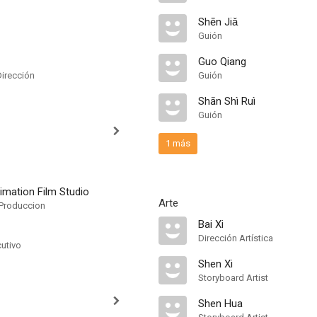
Shēn Jiǎ
Guión
Guo Qiang
Dirección
Guión
Shān Shì Ruì
Guión
1 más
imation Film Studio
Arte
Produccion
Bai Xi
Dirección Artística
cutivo
Shen Xi
Storyboard Artist
Shen Hua