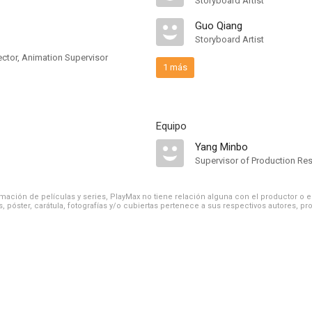
Storyboard Artist
Guo Qiang
Storyboard Artist
ector, Animation Supervisor
1 más
Equipo
Yang Minbo
Supervisor of Production Re
ación de películas y series, PlayMax no tiene relación alguna con el productor o el d
, póster, carátula, fotografías y/o cubiertas pertenece a sus respectivos autores, pr