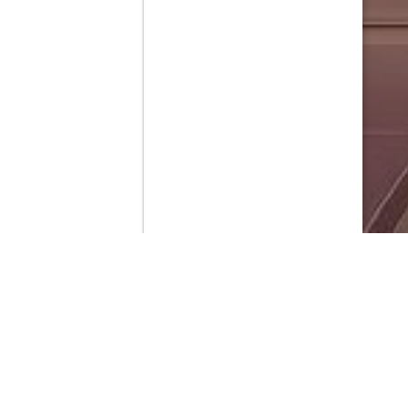
Contenido que expirara en VOD
Amazon Prime Video
Movistar+
Netflix
Filmin