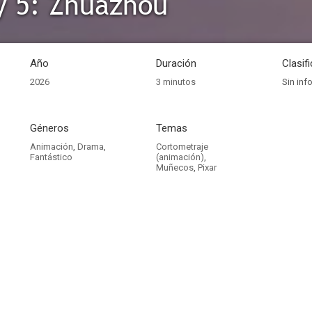
y 5: Zhuazhou
Año
Duración
Clasif
2026
3 minutos
Sin inf
Géneros
Temas
Animación
,
Drama
,
Cortometraje
Fantástico
(animación)
,
Muñecos
,
Pixar