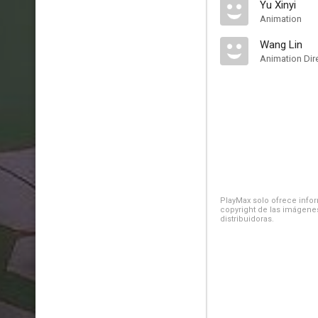
Yu Xinyi
Animation
Wang Lin
Animation Dir
PlayMax solo ofrece inform
copyright de las imágenes
distribuidoras.