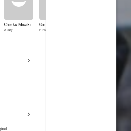
Chieko Misaki
Gin Maeda
Hisao Dazai
Gajirō Satō
Aunty
Hiroshi
President
Genko
inal