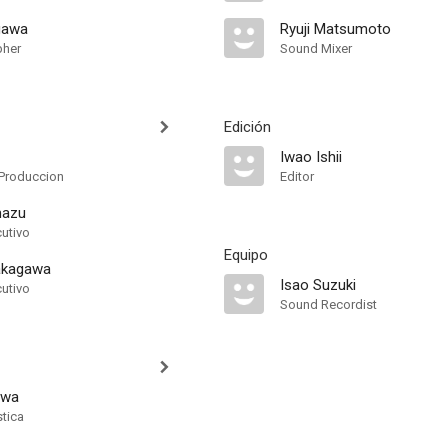
gawa
Ryuji Matsumoto
pher
Sound Mixer
Edición
Iwao Ishii
Produccion
Editor
mazu
cutivo
Equipo
akagawa
Isao Suzuki
cutivo
Sound Recordist
awa
stica