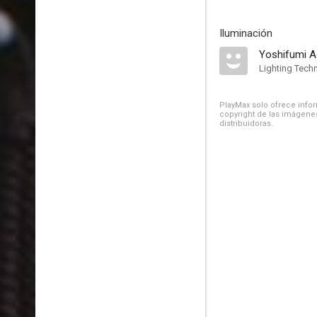
Iluminación
Yoshifumi A
Lighting Techn
PlayMax solo ofrece inform
copyright de las imágenes
distribuidoras.