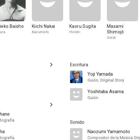
ieko Baisho
Kiichi Nakai
Kaoru Sugita
Masami
Shimojô
ura
Kazumichi
Hiromi
Uncle
Escritura
Yoji Yamada
Guión, Original Story
Yoshitaka Asama
Guión
ahane
tografía
Sonido
aha
Naozumi Yamamoto
tografía
Compositor de la Música Orig