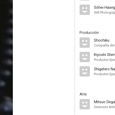
Sôhei Hase
Still Photogra
Producción
Shochiku
Compañía de 
Kiyoshi Shi
Productor Eje
Shigehiro N
Productor Eje
Arte
Mitsuo Deg
Dirección Artí