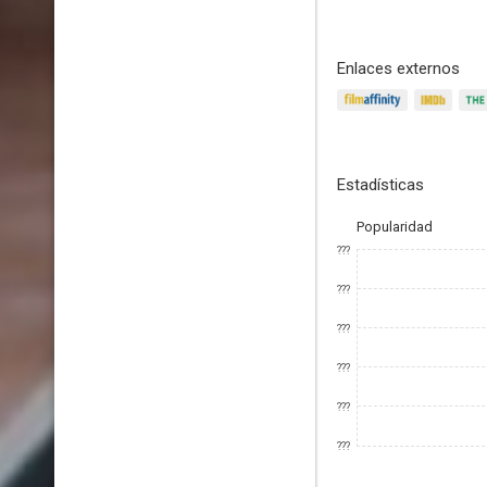
Enlaces externos
Estadísticas
Popularidad
???
???
???
???
???
???