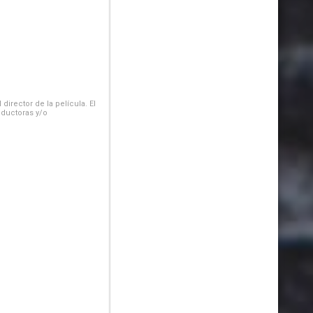
irector de la película. El
oductoras y/o