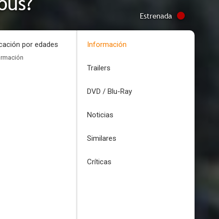
ous?
Estrenada
icación por edades
Información
ormación
Trailers
DVD / Blu-Ray
Noticias
Similares
Críticas