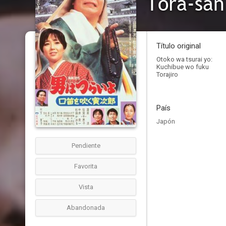
Tora-san
Título original
Otoko wa tsurai yo:
Kuchibue wo fuku
Torajiro
País
Japón
Pendiente
Favorita
Vista
Abandonada