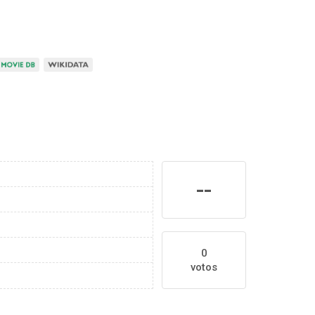
--
0
votos