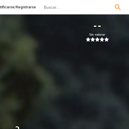
tificarse/Registrarse
--
Sin valorar