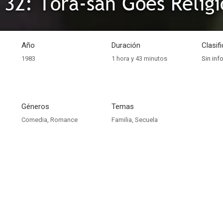
 32: Tora-san Goes Religi
Año
Duración
Clasif
1983
1 hora y 43 minutos
Sin inf
Géneros
Temas
Comedia
,
Romance
Familia
,
Secuela