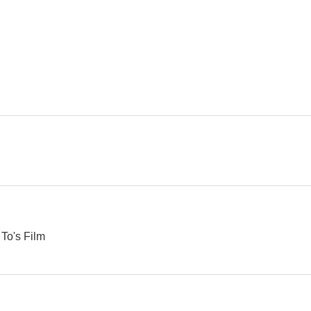
Red Cliff II
Chungking Express
Happy Tog
7.2
7.1
The Grandmaster
Marvel Studios: Reunidos
Confession 
6.5
6.3
 To's Film