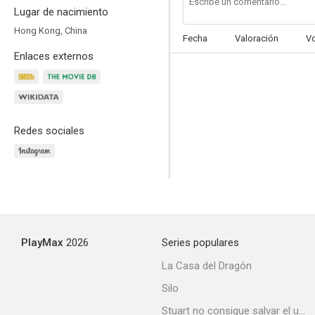
Lugar de nacimiento
Hong Kong, China
Fecha
Valoración
V
Enlaces externos
Una bala en la cabeza
--
Redes sociales
PlayMax
2026
Series populares
See You Tomorrow
La Casa del Dragón
--
Silo
Stuart no consigue salvar el universo