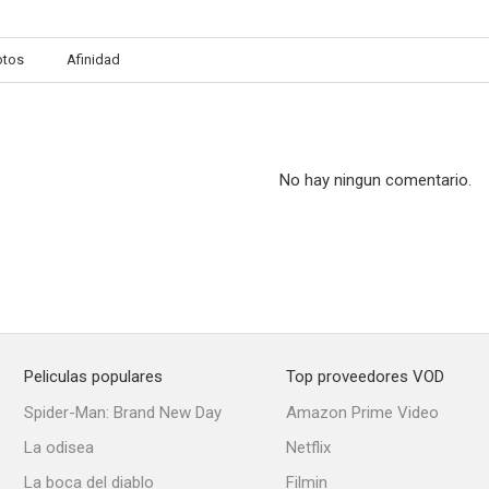
otos
Afinidad
Untitled Johnnie To's Film
A la caza del zorro
Hidden B
--
--
No hay ningun comentario.
Peliculas populares
Top proveedores VOD
Hema Hema: Sing Me a Song While I Wait
Nature Is Speaking
Cut...
Spider-Man: Brand New Day
Amazon Prime Video
--
--
La odisea
Netflix
La boca del diablo
Filmin