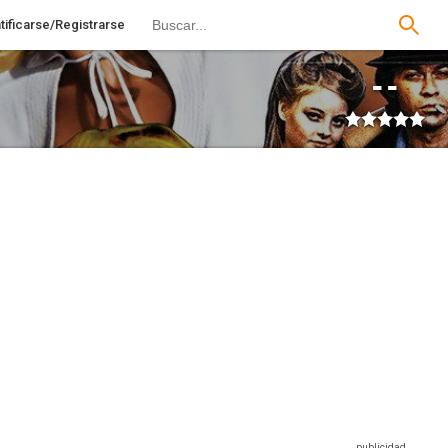
tificarse/Registrarse
--