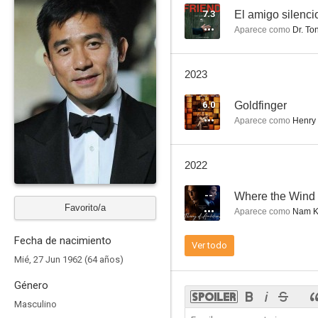
7.3
El amigo silenci
Aparece como
Dr. To
2046
2023
6.1
6.0
Goldfinger
Aparece como
Henry
2022
--
Where the Wind
Favorito/a
Aparece como
Nam K
Una historia china de fantasmas III
Fecha de nacimiento
Ver todo
5.0
Mié, 27 Jun 1962 (64 años)
Género
Masculino