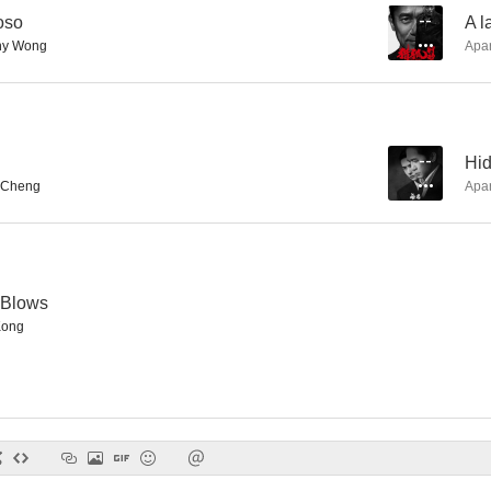
oso
--
A l
ny Wong
Apa
Marcado para morir
Infernal Affairs III
Máximo r
6.0
6.0
--
Hi
 Cheng
Apa
 Blows
ong
Goldfinger
War of the Under World
Cycl
--
--