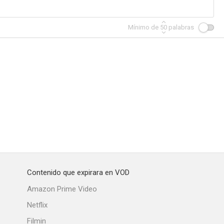
Mínimo de
50
palabras
lade
Where the Wind Blows
Europe Raiders
--
--
--
Contenido que expirara en VOD
!
The Silent War
El gran mago
Amazon Prime Video
--
--
--
Netflix
Filmin