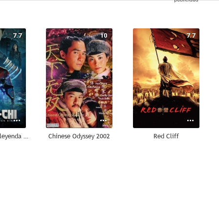
7.7
10
7.7
Shang-Chi y la leyenda de los diez anillos
Chinese Odyssey 2002
Red Cliff
7.4
7.3
7.3