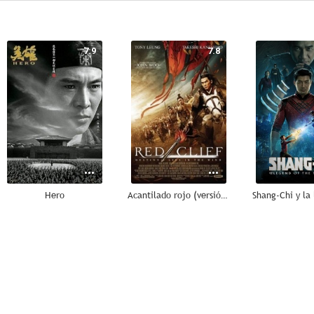
7.9
7.8
Hero
Acantilado rojo (versión internacional)
7.5
7.4