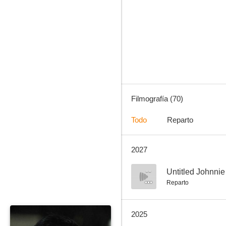
Final Cut: Ladies and Gentlemen
7.3
Filmografía (70)
Todo
Reparto
2027
Juego sucio (Infernal Affairs)
6.7
--
Untitled Johnnie
Reparto
2025