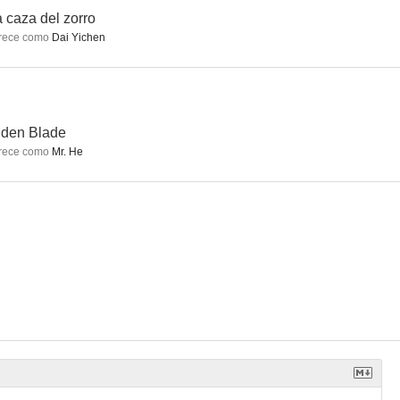
a caza del zorro
rece como
Dai Yichen
ival
Leyendas de Marvel Studios
Deseo, peligro
6.0
5.5
5.1
dden Blade
rece como
Mr. He
o
Seven Warriors
Monster Hunt 2
--
--
--