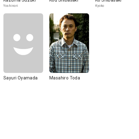
Kazuma Suzuki
Kou Shibasaki
Ko Shibasaki
Yoshinori
Kyoko
Sayuri Oyamada
Masahiro Toda