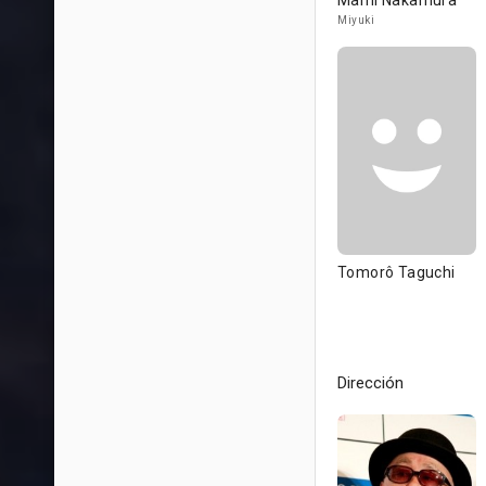
Mami Nakamura
Miyuki
Tomorô Taguchi
Dirección