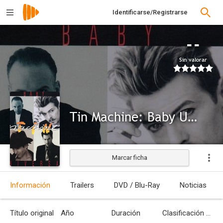
Identificarse/Registrarse
--
Sin valorar
Tin Machine: Baby Universal
Marcar ficha
Información
Trailers
DVD / Blu-Ray
Noticias
Título original
Año
Duración
Clasificación por edades