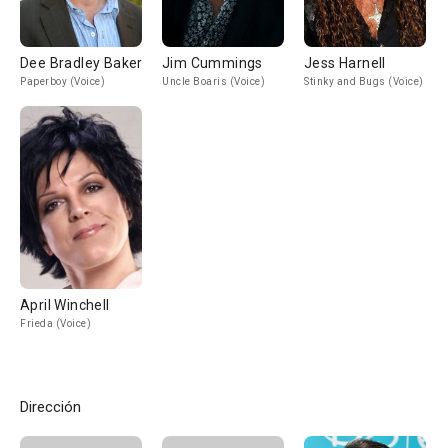
Dee Bradley Baker
Jim Cummings
Jess Harnell
Paperboy (Voice)
Uncle Boaris (Voice)
Stinky and Bugs (Voice)
April Winchell
Frieda (Voice)
Dirección