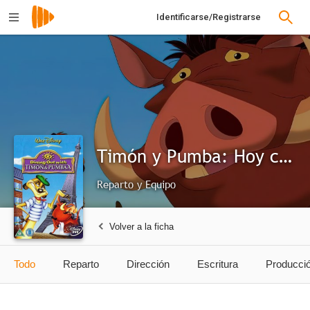
Identificarse/Registrarse
Timón y Pumba: Hoy comemos fuera
Reparto y Equipo
Volver a la ficha
Todo
Reparto
Dirección
Escritura
Producci