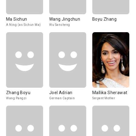
Ma Sichun
Wang Jingchun
Boyu Zhang
A Ning (as Sichun Ma)
Wu Sansheng
Zhang Boyu
Joel Adrian
Mallika Sherawat
Wang Pangzi
German Captain
Serpent Mother