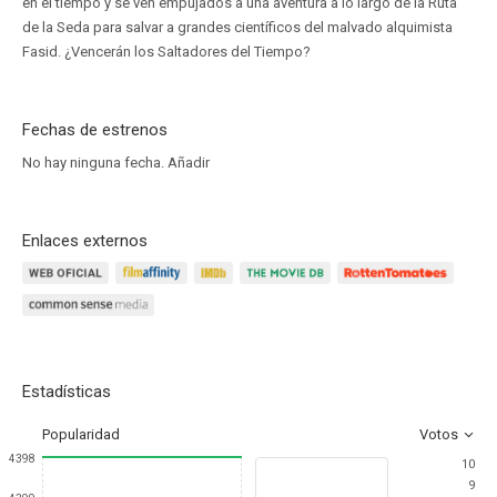
en el tiempo y se ven empujados a una aventura a lo largo de la Ruta
de la Seda para salvar a grandes científicos del malvado alquimista
Fasid. ¿Vencerán los Saltadores del Tiempo?
Fechas de estrenos
No hay ninguna fecha.
Añadir
Enlaces externos
Estadísticas
Popularidad
Votos
4398
10
9