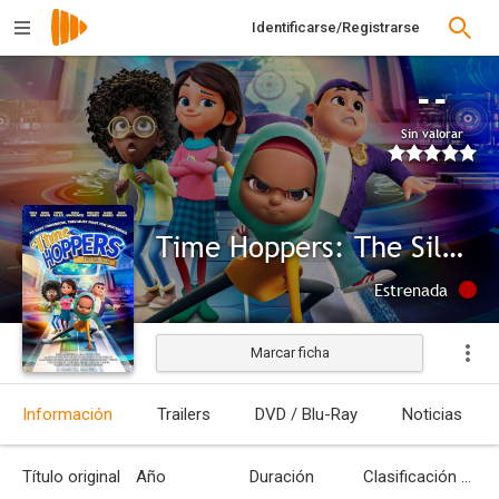
Identificarse/Registrarse
--
Sin valorar
Time Hoppers: The Silk Road
Estrenada
Marcar ficha
Información
Trailers
DVD / Blu-Ray
Noticias
Título original
Año
Duración
Clasificación por edades