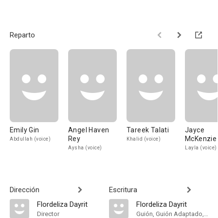
Reparto
Emily Gin
Angel Haven
Tareek Talati
Jayce
Rey
McKenzie
Abdullah (voice)
Khalid (voice)
Aysha (voice)
Layla (voice)
Dirección
Escritura
Flordeliza Dayrit
Flordeliza Dayrit
Director
Guión, Guión Adaptado, Historia