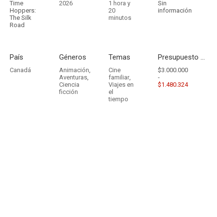
Time
2026
1 hora y
Sin
Hoppers:
20
información
The Silk
minutos
Road
País
Géneros
Temas
Presupuesto - Ingresos
Canadá
Animación
,
Cine
$3.000.000
Aventuras
,
familiar
,
-
Ciencia
Viajes en
$1.480.324
ficción
el
tiempo