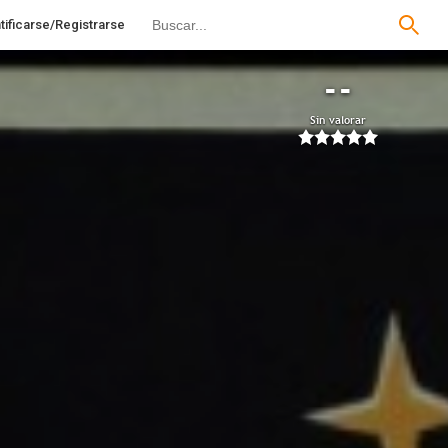
tificarse/Registrarse
--
Sin valorar