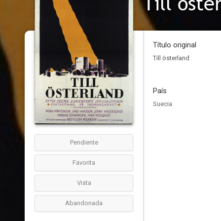
Till öste
Título original
Till österland
País
Suecia
Pendiente
Favorita
Vista
Abandonada