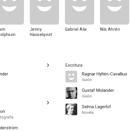
vin
Jenny
Gabriel Alw
Nils Ahrén
olphson
Hasselqvist
Escritura
nder
Ragnar Hyltén-Cavallius
Guión
Gustaf Molander
Guión
Selma Lagerlöf
zon
Novela
tografía
öderström