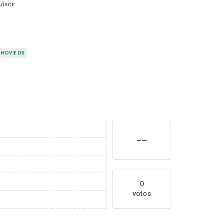
ñadir
--
0
votos