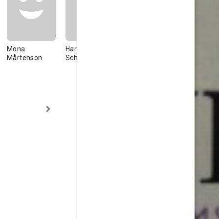
Mona
Harald
Ida Brander
Ivan Hedqv
Mårtenson
Schwenzen