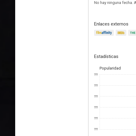
No hay ninguna fecha.
A
Enlaces externos
Estadísticas
Popularidad
???
???
???
???
???
???