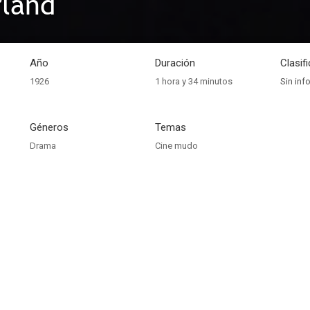
rland
Año
Duración
Clasif
1926
1 hora y 34 minutos
Sin inf
Géneros
Temas
Drama
Cine mudo