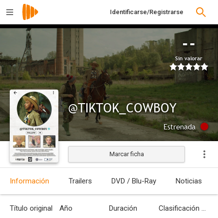
Identificarse/Registrarse
--
Sin valorar
@TIKTOK_COWBOY
Estrenada
Marcar ficha
Información
Trailers
DVD / Blu-Ray
Noticias
Título original
Año
Duración
Clasificación por edades