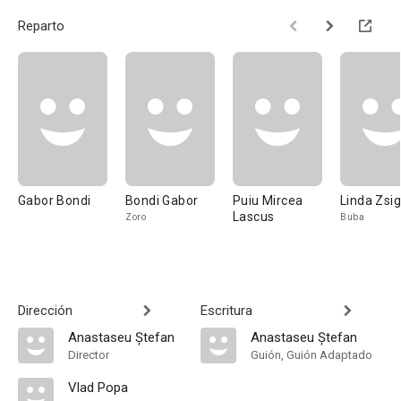
Reparto
Gabor Bondi
Bondi Gabor
Puiu Mircea
Linda Zsi
Lascus
Zoro
Buba
Dirección
Escritura
Anastaseu Ștefan
Anastaseu Ștefan
Director
Guión, Guión Adaptado
Vlad Popa