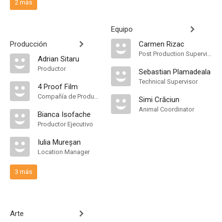
2 más
Equipo
Producción
Carmen Rizac
Post Production Supervisor
Adrian Sitaru
Productor
Sebastian Plamadeala
Technical Supervisor
4 Proof Film
Compañía de Produccion
Simi Crăciun
Animal Coordinator
Bianca Isofache
Productor Ejecutivo
Iulia Mureșan
Location Manager
3 más
Arte