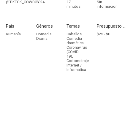
@TIKTOK_COWBOY
2024
17
Sin
minutos
información
País
Géneros
Temas
Presupuesto - Ingresos
Rumanía
Comedia
,
Caballos
,
$25 -
$0
Drama
Comedia
dramática
,
Coronavirus
(COVID-
19)
,
Cortometraje
,
Internet /
Informática