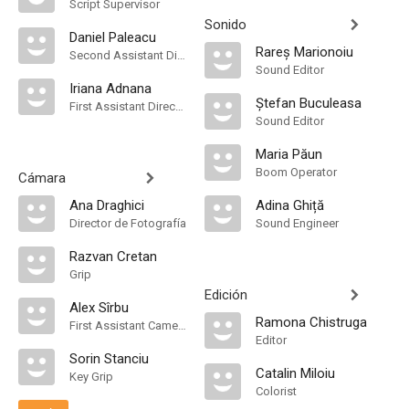
Script Supervisor
Sonido
Daniel Paleacu
Rareș Marionoiu
Second Assistant Director
Sound Editor
Iriana Adnana
Ștefan Buculeasa
First Assistant Director
Sound Editor
Maria Păun
Boom Operator
Cámara
Ana Draghici
Adina Ghiță
Director de Fotografía
Sound Engineer
Razvan Cretan
Grip
Edición
Alex Sîrbu
Ramona Chistruga
First Assistant Camera
Editor
Sorin Stanciu
Catalin Miloiu
Key Grip
Colorist