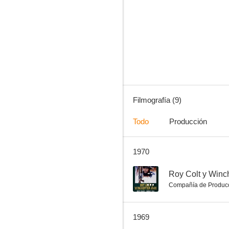
Patrulla maldita
--
Filmografía (9)
Todo
Producción
1970
El aventurero de Guaynas
--
Roy Colt y Winc
Compañía de Produc
1969