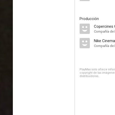
Producción
Copercines 
Compañía de 
Nike Cinema
Compañía de 
PlayMax solo ofrece inform
copyright de las imágenes
distribuidoras.