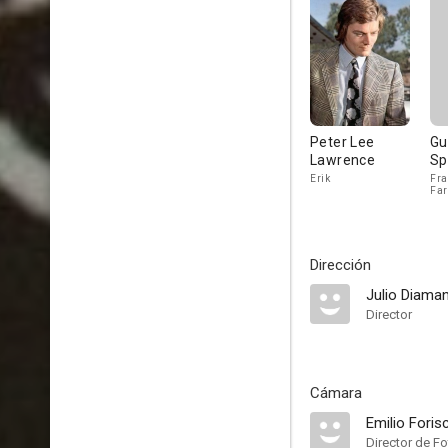
Peter Lee
Gu
Lawrence
Sp
Erik
Fra
Far
Dirección
Julio Diama
Director
Cámara
Emilio Foris
Director de Fo