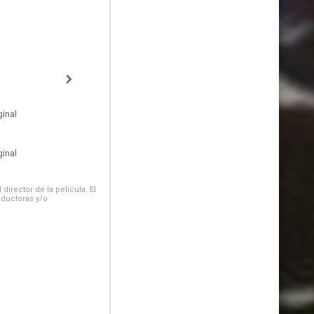
inal
inal
irector de la película. El
oductoras y/o