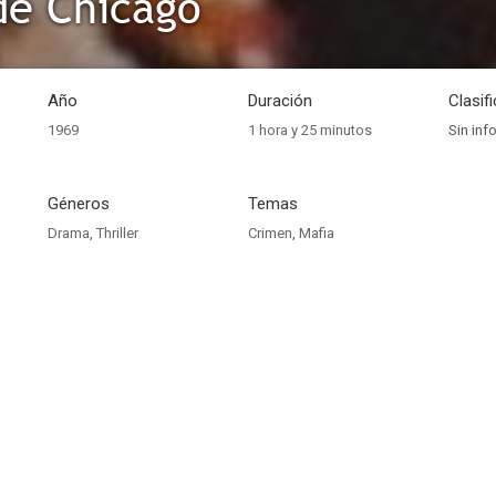
de Chicago
Año
Duración
Clasif
1969
1 hora y 25 minutos
Sin inf
Géneros
Temas
Drama
,
Thriller
Crimen
,
Mafia