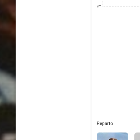
???
Reparto