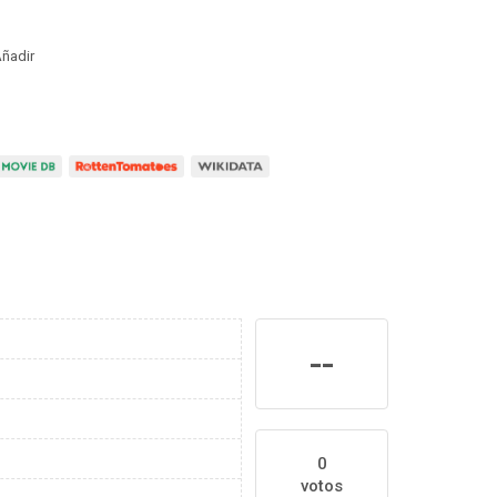
ñadir
--
0
votos