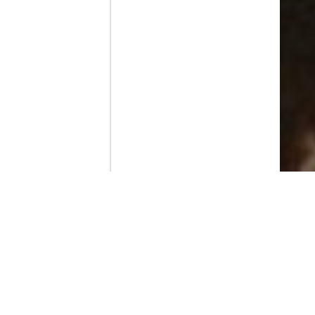
Contenido que expirara en VOD
Amazon Prime Video
Movistar+
Netflix
Filmin
HBO Max