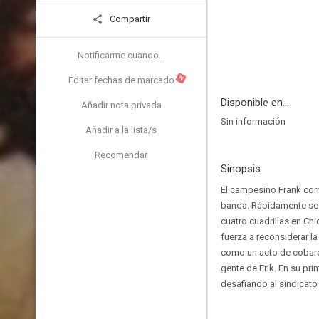
Compartir
Notificarme cuando...
N
Editar fechas de marcado
Disponible en...
Añadir nota privada
Sin información
Añadir a la lista/s
Recomendar
Sinopsis
El campesino Frank corre
banda. Rápidamente se ga
cuatro cuadrillas en Ch
fuerza a reconsiderar l
como un acto de cobardí
gente de Erik. En su pri
desafiando al sindicato