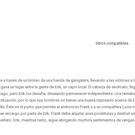
Sitios compatibles
 a través de un tiroteo de una banda de gángsters, llevando a las víctimas a la
na un lugar entre la gente de Erik, un capo local. El cabeza de sindicato, Big
icago, pero Erik los desafía, deseando permanecer independiente. Una tentativ
a situación, por lo que sus hombres no tienen una buena impresión acerca de E
a. Éste es el punto que permite al ambicioso Frank y a su compañera Lucie in
mer encargo por parte de Erik, Frank debe alquilar unas prostitutas y destruir u
 entero. Erik, mientras tanto, sigue abrigando muchos sentimientos de venganz