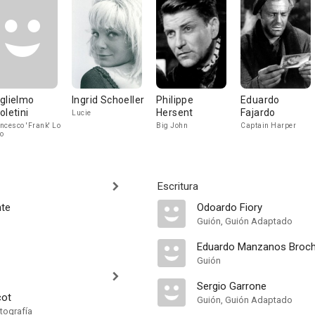
glielmo
Ingrid Schoeller
Philippe
Eduardo
oletini
Hersent
Fajardo
Lucie
ncesco 'Frank' Lo
Big John
Captain Harper
o
Escritura
nte
Odoardo Fiory
Guión, Guión Adaptado
Eduardo Manzanos Broc
Guión
Sergio Garrone
cot
Guión, Guión Adaptado
tografía