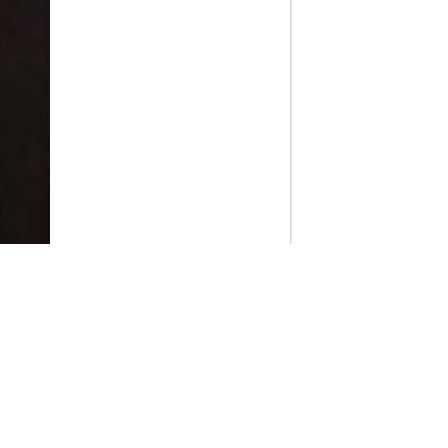
PlayMax
2026
Series populares
La Casa del Dragón
Silo
Stuart no consigue salvar el universo
Ted Lasso
Rick y Morty