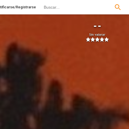
tificarse/Registrarse
--
Sin valorar