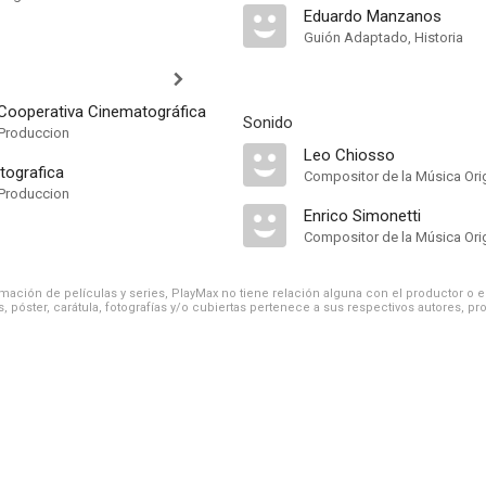
Eduardo Manzanos
Guión Adaptado, Historia
Cooperativa Cinematográfica
Sonido
Produccion
Leo Chiosso
tografica
Compositor de la Música Orig
Produccion
Enrico Simonetti
Compositor de la Música Orig
ación de películas y series, PlayMax no tiene relación alguna con el productor o el d
, póster, carátula, fotografías y/o cubiertas pertenece a sus respectivos autores, pr