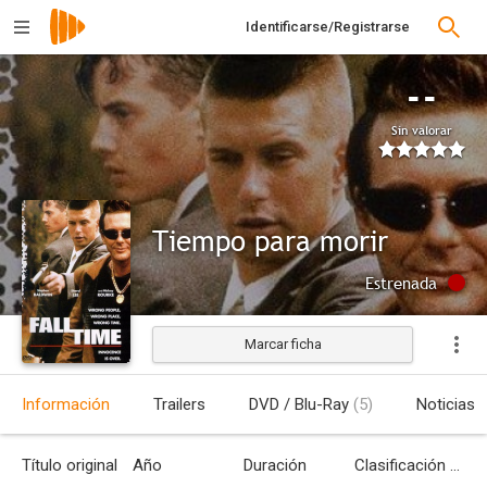
Identificarse/Registrarse
--
Sin valorar
Tiempo para morir
Estrenada
Marcar ficha
Información
Trailers
DVD / Blu-Ray
(5)
Noticias
Título original
Año
Duración
Clasificación por edades