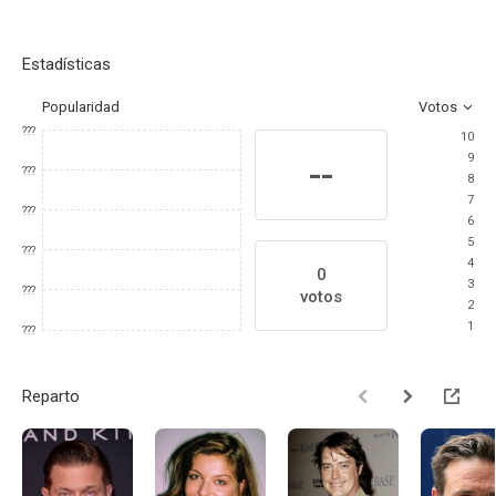
Estadísticas
Popularidad
Votos
???
10
9
--
???
8
7
???
6
5
???
4
0
3
???
votos
2
1
???
Reparto