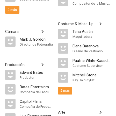
Compositor de la Música Original
2 más
Costume & Make-Up
Cámara
Tena Austin
Maquilladora
Mark J. Gordon
Director de Fotografía
Elena Baranova
Diseño de Vestuario
Pauline White-Kassulke
Producción
Costume Supervisor
Edward Bates
Mitchell Stone
Productor
Key Hair Stylist
Bates Entertainmant
2 más
Compañía de Produccion
Capitol Films
Compañía de Produccion
Arte