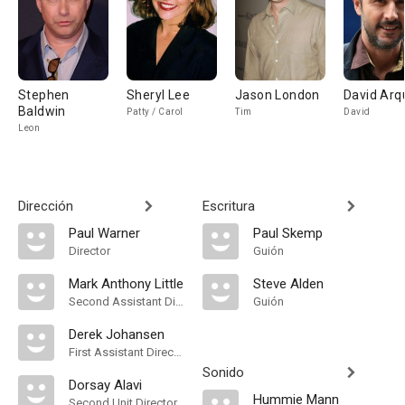
Stephen
Sheryl Lee
Jason London
David Arq
Baldwin
Patty / Carol
Tim
David
Leon
Dirección
Escritura
Paul Warner
Paul Skemp
Director
Guión
Mark Anthony Little
Steve Alden
Second Assistant Director
Guión
Derek Johansen
First Assistant Director
Sonido
Dorsay Alavi
Hummie Mann
Second Unit Director