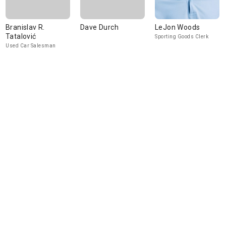
Branislav R.
Dave Durch
LeJon Woods
Tatalović
Sporting Goods Clerk
Used Car Salesman