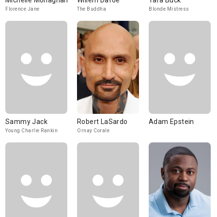
Michelle Monaghan
Willem Dafoe
Tara Buck
Florence Jane
The Buddha
Blonde Mistress
Sammy Jack
Robert LaSardo
Adam Epstein
Young Charlie Rankin
Ornay Corale