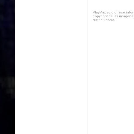
PlayMax solo ofrece inform
copyright de las imágenes
distribuidoras.