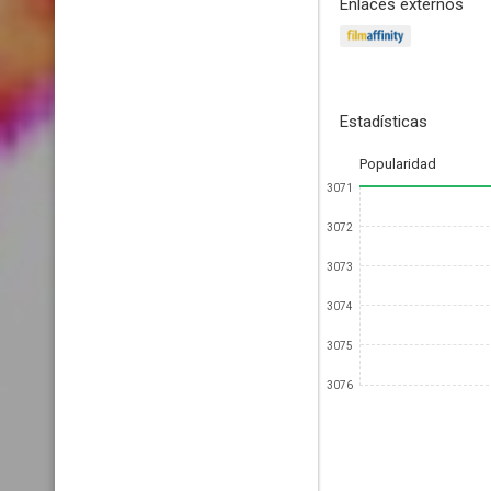
Enlaces externos
Estadísticas
Popularidad
3071
3072
3073
3074
3075
3076