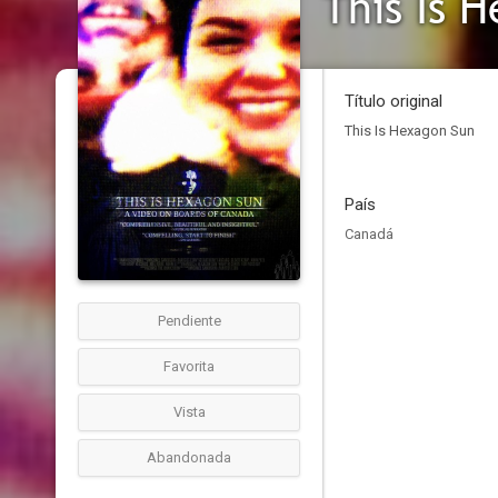
This Is 
Título original
This Is Hexagon Sun
País
Canadá
Pendiente
Favorita
Vista
Abandonada