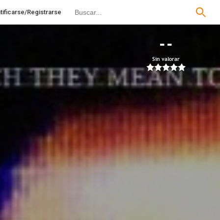
tificarse/Registrarse
--
Sin valorar