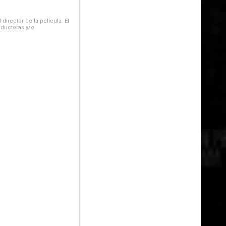
irector de la película. El
oductoras y/o