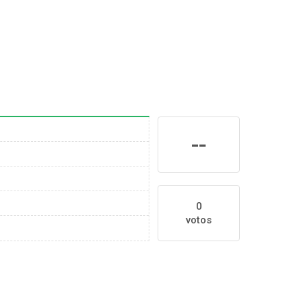
--
0
votos