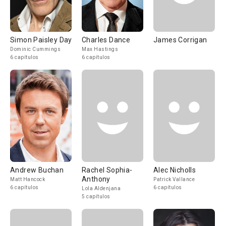
Simon Paisley Day
Charles Dance
James Corrigan
Dominic Cummings
Max Hastings
6 capítulos
6 capítulos
Andrew Buchan
Rachel Sophia-
Alec Nicholls
Anthony
Matt Hancock
Patrick Vallance
6 capítulos
6 capítulos
Lola Aldenjana
5 capítulos