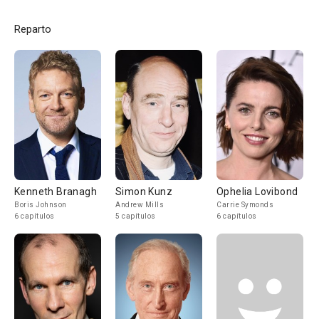
Reparto
Kenneth Branagh
Simon Kunz
Ophelia Lovibond
Boris Johnson
Andrew Mills
Carrie Symonds
6 capítulos
5 capítulos
6 capítulos