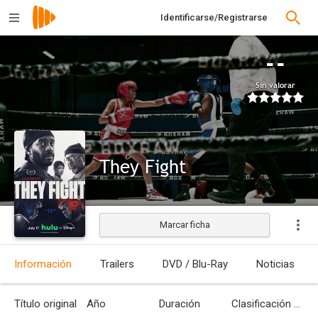
Identificarse/Registrarse
--
Sin valorar
They Fight
Marcar ficha
Estrenada
Información
Trailers
DVD / Blu-Ray
Noticias
Título original
Año
Duración
Clasificación por edades