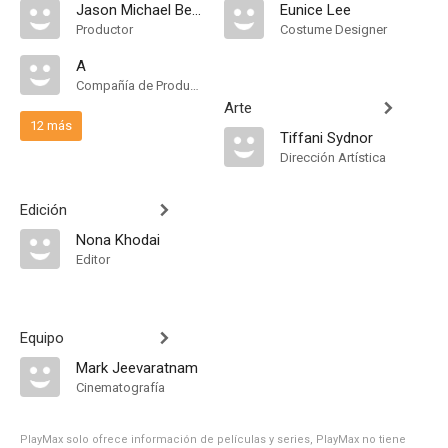
Jason Michael Berman
Eunice Lee
Productor
Costume Designer
A
Compañía de Produccion
Arte
12 más
Tiffani Sydnor
Dirección Artística
Edición
Nona Khodai
Editor
Equipo
Mark Jeevaratnam
Cinematografía
PlayMax solo ofrece información de películas y series, PlayMax no tiene