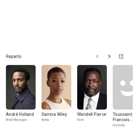
Reparto
André Holland
Samira Wiley
Wendell Pierce
Toussaint
Francois
Walt Manigan
Ketta
Slim
Battiste
Quincey