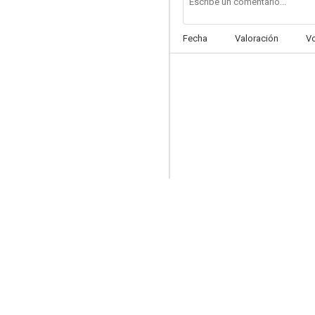
Fecha
Valoración
V
El heredero
--
Un, deux, trois, soleil
--