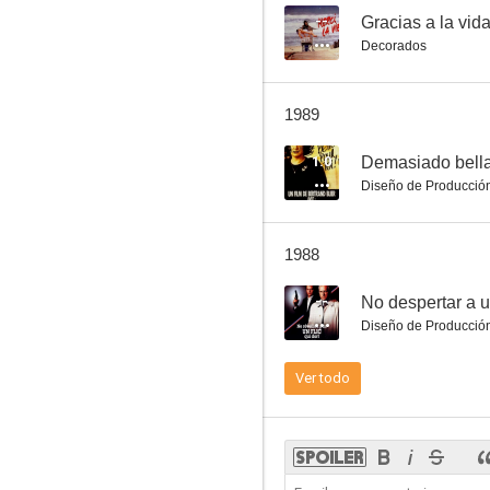
--
Gracias a la vid
Decorados
Buffet Froid
1989
6.8
1.0
Demasiado bella 
Diseño de Producció
1988
--
No despertar a 
Diseño de Producció
Flic Story (Historia de un policía)
Ver todo
5.7