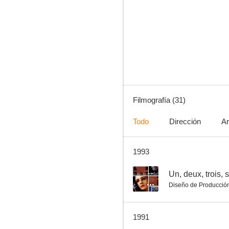
Tú me hiciste mujer
8.0
Filmografía (31)
Todo
Dirección
Ar
1993
La gran juerga
7.7
--
Un, deux, trois, s
Diseño de Producció
1991