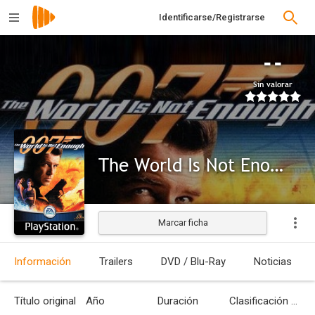
Identificarse/Registrarse
--
Sin valorar
The World Is Not Enough (PS1)
Marcar ficha
Información
Trailers
DVD / Blu-Ray
Noticias
Título original
Año
Duración
Clasificación por edades