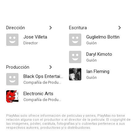
Dirección
Escritura
Jose Villeta
Guglielmo Bottin
Director
Guión
Daryl Kimoto
Guión
Producción
Ian Fleming
Black Ops Entertainment
Guión
Compañía de Produccion
Electronic Arts
Compañía de Produccion
PlayMax solo ofrece información de películas y series, PlayMax no tiene
relación alguna con el productor o el director de la película. El copyright de
las imágenes, póster, carátula, fotografías y/o cubiertas pertenece a sus
respectivos autores, productoras y/o distribuidoras.