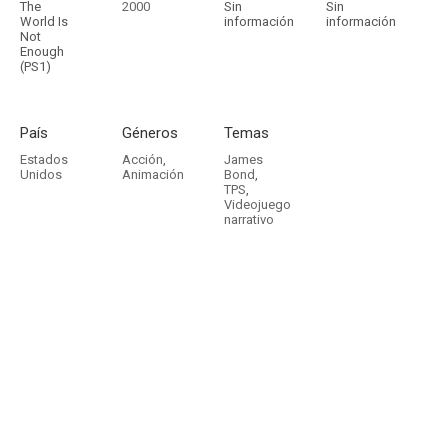
The
2000
Sin
Sin
World Is
información
información
Not
Enough
(PS1)
País
Géneros
Temas
Estados
Acción
,
James
Unidos
Animación
Bond
,
TPS
,
Videojuego
narrativo