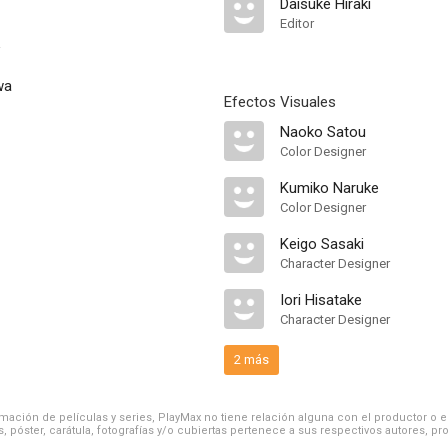
Daisuke Hiraki
Editor
wa
Efectos Visuales
Naoko Satou
Color Designer
Kumiko Naruke
Color Designer
Keigo Sasaki
Character Designer
Iori Hisatake
Character Designer
2 más
ación de películas y series, PlayMax no tiene relación alguna con el productor o el d
, póster, carátula, fotografías y/o cubiertas pertenece a sus respectivos autores, pr