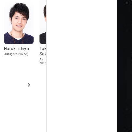
Haruki Ishiya
Takahiro
Nobuo Tobita
Mamiko No
Sakurai
Junigoro (voice)
Nijo Yoshimoto
Nariko (voice)
(voice)
Ashikaga
Yoshimitsu (voice)