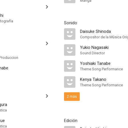
Manga
hi
tografía
Sonido
Daisuke Shinoda
Compositor de la Música Orig
Yukio Nagasaki
Sound Director
Produccion
Yoshiaki Tanabe
nabe
Theme Song Performance
Kenya Takano
Theme Song Performance
2 más
gura
stica
oue
Edición
stica