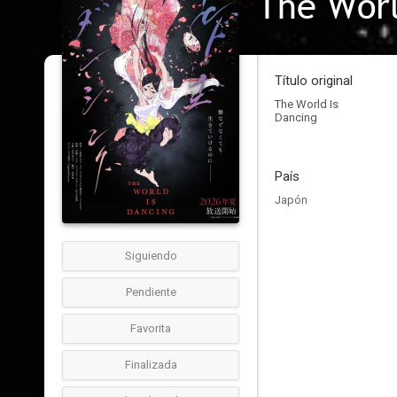
The Worl
Título original
The World Is
Dancing
País
Japón
Siguiendo
Pendiente
Favorita
Finalizada