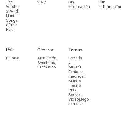
The
2027
Sin
Sin
Witcher
información
información
3: Wild
Hunt -
Songs
of the
Past
País
Géneros
Temas
Polonia
Animación
,
Espada
Aventuras
,
y
Fantástico
brujería
,
Fantasía
medieval
,
Mundo
abierto
,
RPG
,
Secuela
,
Videojuego
narrativo