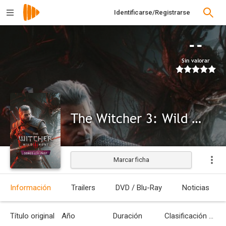
Identificarse/Registrarse
--
Sin valorar
The Witcher 3: Wild Hunt - Songs of the Past
Marcar ficha
Información
Trailers
DVD / Blu-Ray
Noticias
Título original
Año
Duración
Clasificación por edades