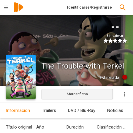
Identificarse/Registrarse
--
Sin valorar
The Trouble with Terkel
Estrenada
Marcar ficha
Información
Trailers
DVD / Blu-Ray
Noticias
Título original
Año
Duración
Clasificación por edades