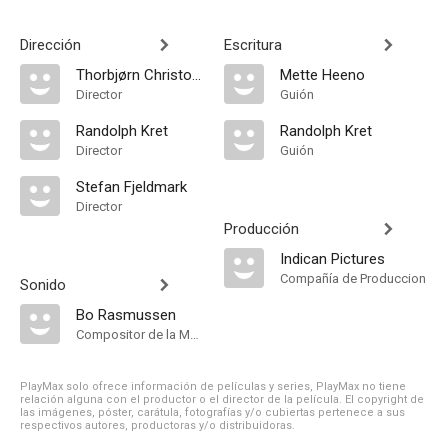
Dirección
Escritura
Thorbjørn Christoffersen
Mette Heeno
Director
Guión
Randolph Kret
Randolph Kret
Director
Guión
Stefan Fjeldmark
Director
Producción
Indican Pictures
Compañía de Produccion
Sonido
Bo Rasmussen
Compositor de la Música Original
PlayMax solo ofrece información de películas y series, PlayMax no tiene
relación alguna con el productor o el director de la película. El copyright de
las imágenes, póster, carátula, fotografías y/o cubiertas pertenece a sus
respectivos autores, productoras y/o distribuidoras.