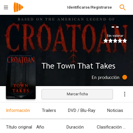
Identificarse/Registrarse
--
Sin valorar
The Town That Takes
En producción
Marcar ficha
Información
Trailers
DVD / Blu-Ray
Noticias
Título original
Año
Duración
Clasificación por edades