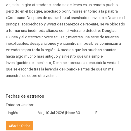
viaje da un giro aterrador cuando se detienen en un remoto pueblo
perdido en el bosque, acechado por rumores en torno a la palabra
«Croatoan». Después de que un brutal asesinato convierta a Dean en el
principal sospechoso y Wyatt desaparezca de repente, se ve obligado
a formar una incómoda alianza con el veterano detective Douglas
O'Shea y el detective novato St. Clair, mientras una serie de muertes
inexplicables, desapariciones y encuentros imposibles comienzan a
extenderse por toda la región. A medida que las pruebas apuntan
hacia algo mucho más antiguo y siniestro que una simple
investigación de asesinato, Dean se apresura a descubrir la verdad
que se esconde tras la leyenda de Roanoke antes de que un mal
ancestral se cobre otra víctima.
Fechas de estrenos
Estados Unidos:
- Inglés:
Vie, 10 Jul 2026 (Hace 30 días)
Estreno
Añadir fecha