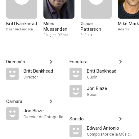
Britt Bankhead
Miles
Grace
Mike Mark
Mussenden
Patterson
Dean Richardson
Adams
Douglas O’Shea
St Clair
Dirección
Escritura
Britt Bankhead
Britt Bankhead
Director
Guión
Jon Blaze
Guión
Cámara
Jon Blaze
Director de Fotografía
Sonido
Edward Antonio
Compositor de la Música Original