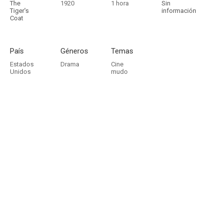
The
1920
1 hora
Sin
Tiger's
información
Coat
País
Géneros
Temas
Estados
Drama
Cine
Unidos
mudo