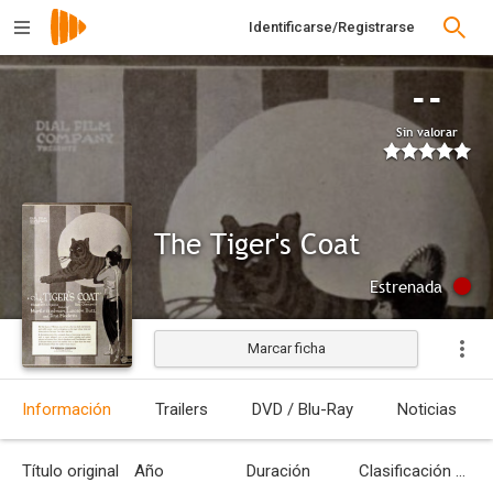
Identificarse/Registrarse
--
Sin valorar
The Tiger's Coat
Estrenada
Marcar ficha
Información
Trailers
DVD / Blu-Ray
Noticias
Título original
Año
Duración
Clasificación por edades