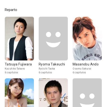
Reparto
Tatsuya Fujiwara
Ryoma Takeuchi
Masanobu Ando
Kazuhiko Takano
Ryōichi Taoka
Osamu Sakurai
6 capítulos
6 capítulos
6 capítulos