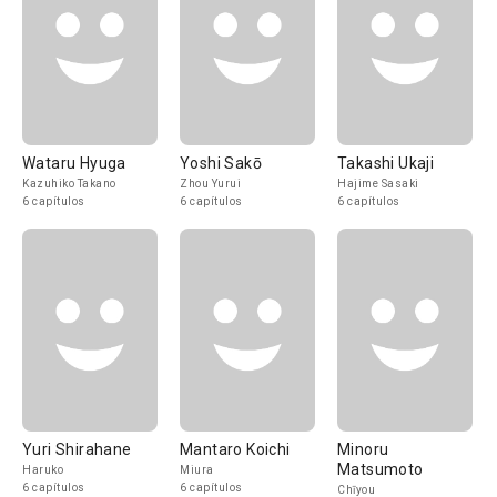
Wataru Hyuga
Yoshi Sakō
Takashi Ukaji
Kazuhiko Takano
Zhou Yurui
Hajime Sasaki
6 capítulos
6 capítulos
6 capítulos
Yuri Shirahane
Mantaro Koichi
Minoru
Matsumoto
Haruko
Miura
6 capítulos
6 capítulos
Chīyou