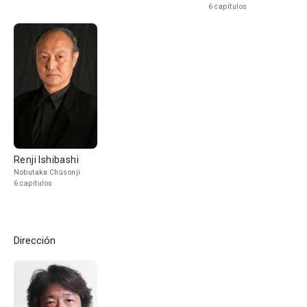
6 capítulos
Renji Ishibashi
Nobutaka Chūsonji
6 capítulos
Dirección