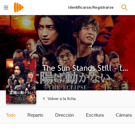
Identificarse/Registrarse
The Sun Stands Still - the Eclipse -
Reparto y Equipo
Volver a la ficha
Todo
Reparto
Dirección
Escritura
Cámara