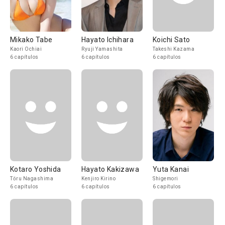
Mikako Tabe
Hayato Ichihara
Koichi Sato
Kaori Ochiai
Ryuji Yamashita
Takeshi Kazama
6 capítulos
6 capítulos
6 capítulos
Kotaro Yoshida
Hayato Kakizawa
Yuta Kanai
Tōru Nagashima
Kenjiro Kirino
Shigemori
6 capítulos
6 capítulos
6 capítulos