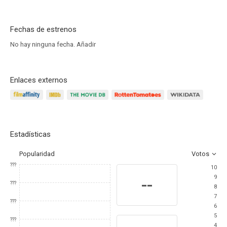
Fechas de estrenos
No hay ninguna fecha.
Añadir
Enlaces externos
Estadísticas
Popularidad
Votos
???
10
9
--
???
8
7
???
6
5
???
4