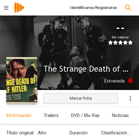
Identificarse/Registrarse
--
Sin valorar
The Strange Death of Adolf Hitler
Estrenada
Marcar ficha
Información
Trailers
DVD / Blu-Ray
Noticias
Título original
Año
Duración
Clasificación por edades