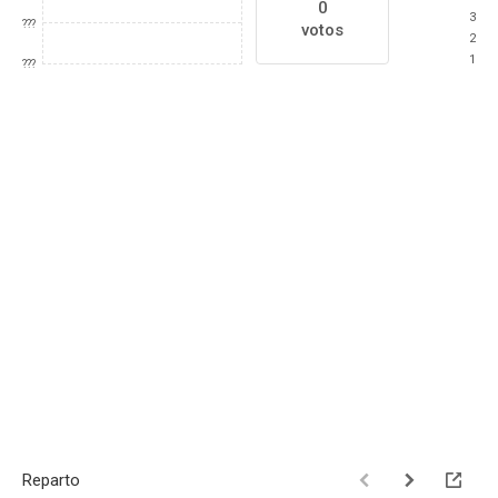
0
3
???
votos
2
1
???
Reparto