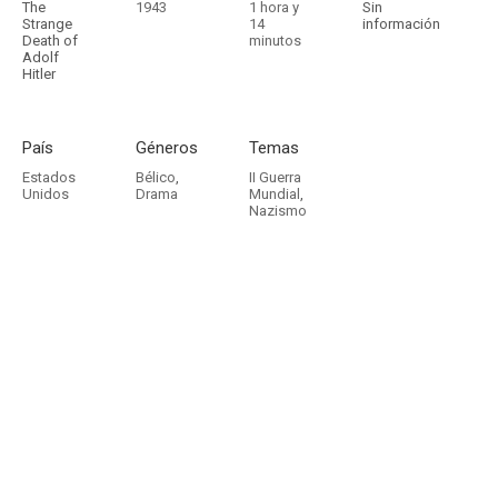
The
1943
1 hora y
Sin
Strange
14
información
Death of
minutos
Adolf
Hitler
País
Géneros
Temas
Estados
Bélico
,
II Guerra
Unidos
Drama
Mundial
,
Nazismo