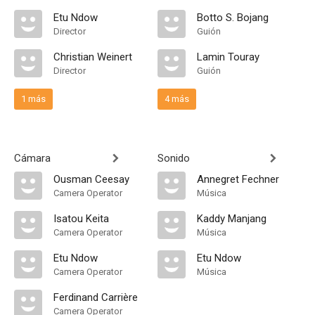
Etu Ndow
Botto S. Bojang
Director
Guión
Christian Weinert
Lamin Touray
Director
Guión
1 más
4 más
Cámara
Sonido
Ousman Ceesay
Annegret Fechner
Camera Operator
Música
Isatou Keita
Kaddy Manjang
Camera Operator
Música
Etu Ndow
Etu Ndow
Camera Operator
Música
Ferdinand Carrière
Camera Operator