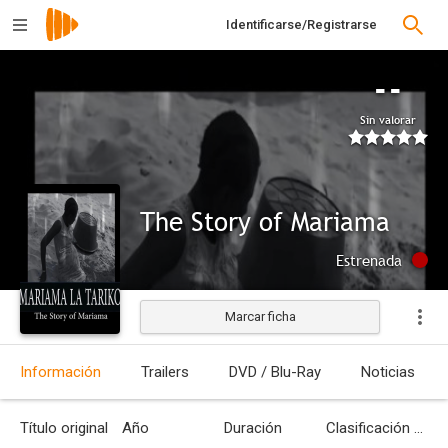
Identificarse/Registrarse
--
Sin valorar
The Story of Mariama
Estrenada
Marcar ficha
Información
Trailers
DVD / Blu-Ray
Noticias
Título original
Año
Duración
Clasificación por edades