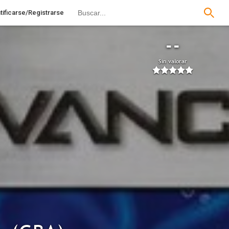
tificarse/Registrarse
--
Sin valorar