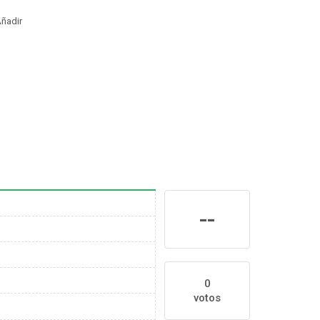
ñadir
--
0
votos