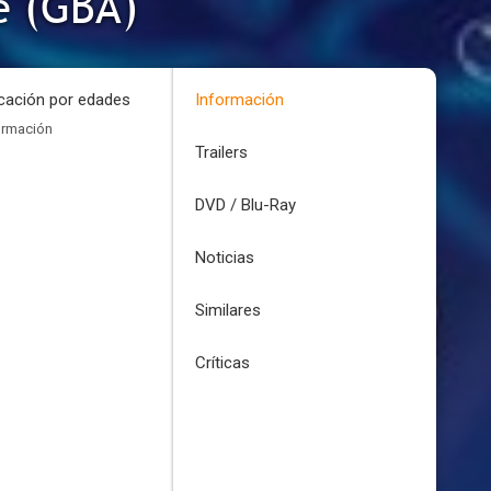
e (GBA)
icación por edades
Información
ormación
Trailers
DVD / Blu-Ray
Noticias
Similares
Críticas