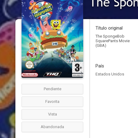
The Spo
Título original
The SpongeBob
SquarePants Movie
(GBA)
País
Estados Unidos
Pendiente
Favorita
Vista
Abandonada