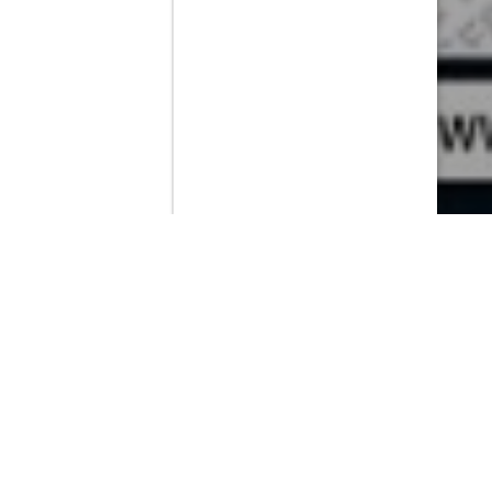
Contenido que expirara en VOD
Amazon Prime Video
Netflix
Filmin
Movistar+
Movistar+ Fibra