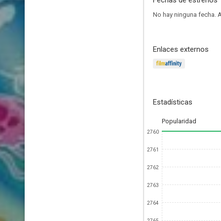
Fechas de estrenos
No hay ninguna fecha.
A
Enlaces externos
Estadísticas
Popularidad
2760
2761
2762
2763
2764
2765