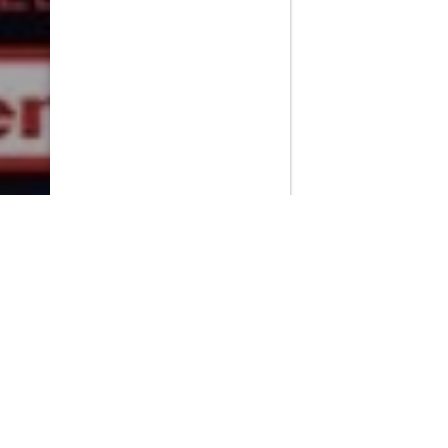
PlayMax
2026
Series populares
La Casa del Dragón
Silo
Stuart no consigue salvar el universo
Ted Lasso
Operaciones especiales: Lioness