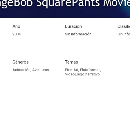
ngeBob SquarePants Movi
Año
Duración
Clasif
2004
Sin información
Sin inf
Géneros
Temas
Animación
,
Aventuras
Pixel Art
,
Plataformas
,
Videojuego narrativo