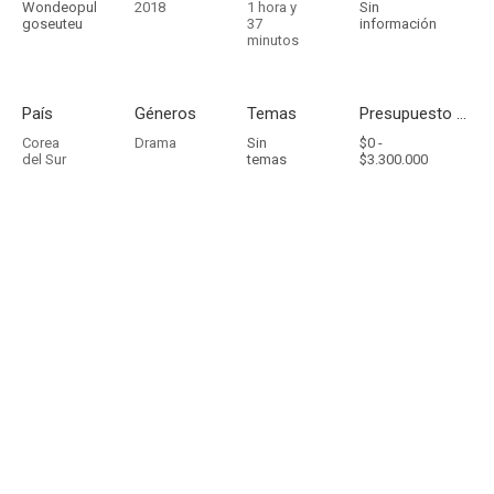
Wondeopul
2018
1 hora y
Sin
goseuteu
37
información
minutos
País
Géneros
Temas
Presupuesto - Ingresos
Corea
Drama
Sin
$0 -
del Sur
temas
$3.300.000