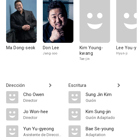
Ma Dong-seok
Don Lee
Kim Young-
Lee You-
kwang
Jang-soo
Hyun-ji
Tae-jin
Dirección
Escritura
Cho Owen
Sung Jin Kim
Director
Guión
Jo Won-hee
Kim Sung-jin
Director
Guión Adaptado
Yun Yu-gyeong
Bae Se-young
Asistente de Dirección
Adaptation