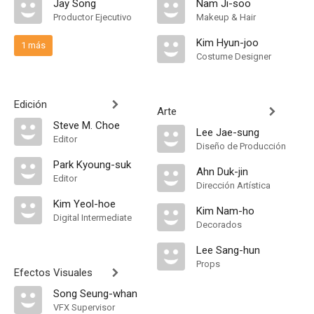
Jay Song
Nam Ji-soo
Productor Ejecutivo
Makeup & Hair
Kim Hyun-joo
1 más
Costume Designer
Edición
Arte
Steve M. Choe
Lee Jae-sung
Editor
Diseño de Producción
Park Kyoung-suk
Ahn Duk-jin
Editor
Dirección Artística
Kim Yeol-hoe
Kim Nam-ho
Digital Intermediate
Decorados
Lee Sang-hun
Props
Efectos Visuales
Song Seung-whan
VFX Supervisor