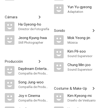
Yun Yu-gyeong
Adaptation
Cámara
Ha Gyeong-ho
Director de Fotografía
Sonido
Jeong Kyung-hwa
Mok Yeong-jin
Still Photographer
Música
Kim Pil-soo
Sound Supervisor
Producción
Chung Min-joo
Daydream Entertainment
Sound Supervisor
Compañía de Produccion
Song Jung-woo
Compañía de Produccion
Costume & Make-Up
Joy n Cinema
Kim Kyeong-mi
Compañía de Produccion
Diseño de Vestuario