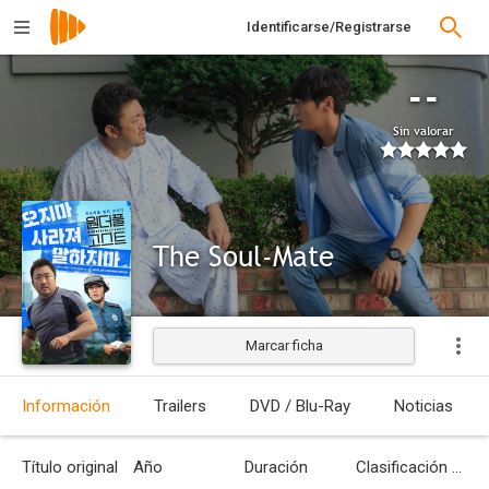
Identificarse/Registrarse
--
Sin valorar
The Soul-Mate
Marcar ficha
Estrenada
Información
Trailers
DVD / Blu-Ray
Noticias
Título original
Año
Duración
Clasificación por edades