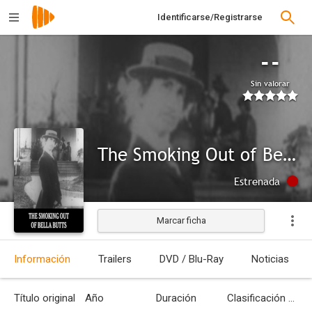
Identificarse/Registrarse
--
Sin valorar
The Smoking Out of Bella Butts
Estrenada
Marcar ficha
Información
Trailers
DVD / Blu-Ray
Noticias
Título original
Año
Duración
Clasificación por edades