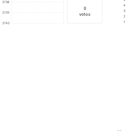
3738
4
0
3
3739
votos
2
1
3740