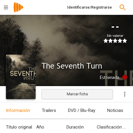
Identificarse/Registrarse
--
Sin valorar
The Seventh Turn
Estrenada
Marcar ficha
Información
Trailers
DVD / Blu-Ray
Noticias
Título original
Año
Duración
Clasificación por edades