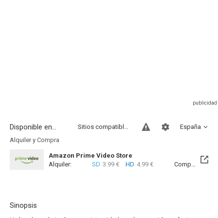
Disponible en...
Sitios compatibles
España
Alquiler y Compra
Amazon Prime Video Store
Alquiler:
SD
3.99 €
HD
4.99 €
Compra:
SD
7
Sinopsis