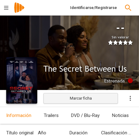
Identificarse/Registrarse
--
Sin valorar
The Secret Between Us
Estrenada
Marcar ficha
Información
Trailers
DVD / Blu-Ray
Noticias
Título original
Año
Duración
Clasificación por edades