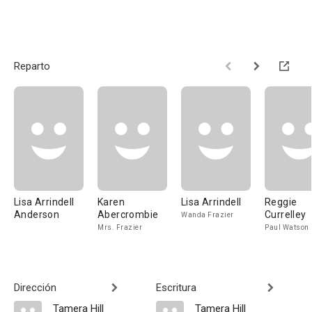
Reparto
Lisa Arrindell
Karen
Lisa Arrindell
Reggie
Anderson
Abercrombie
Currelley
Wanda Frazier
Mrs. Frazier
Paul Watson
Dirección
Escritura
Tamera Hill
Tamera Hill