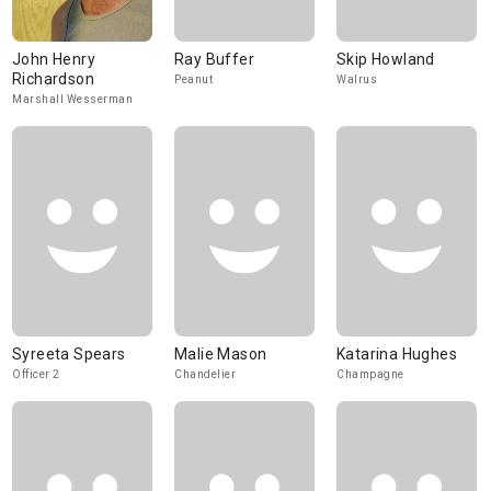
John Henry
Ray Buffer
Skip Howland
Richardson
Peanut
Walrus
Marshall Wesserman
Syreeta Spears
Malie Mason
Katarina Hughes
Officer 2
Chandelier
Champagne