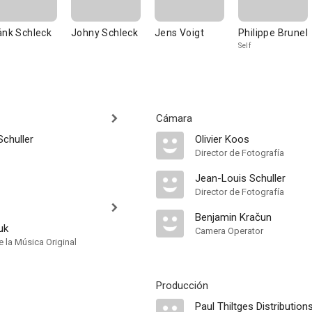
änk Schleck
Johny Schleck
Jens Voigt
Philippe Brunel
Self
Cámara
Schuller
Olivier Koos
Director de Fotografía
Jean-Louis Schuller
Director de Fotografía
Benjamin Kračun
uk
Camera Operator
 la Música Original
Producción
Paul Thiltges Distribution