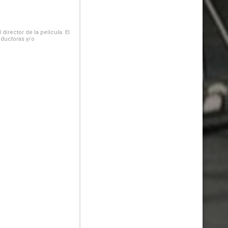
irector de la película. El
oductoras y/o