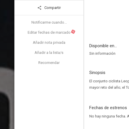
Compartir
Notificarme cuando...
N
Editar fechas de marcado
Añadir nota privada
Disponible en...
Añadir a la lista/s
Sin información
Recomendar
Sinopsis
El conjunto ciclista Le
mayor reto del año; el T
Fechas de estrenos
No hay ninguna fecha.
A