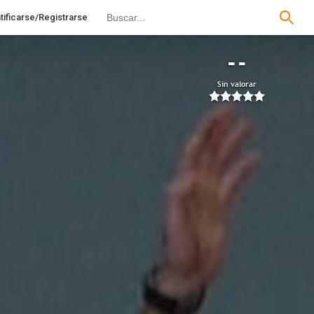
tificarse/Registrarse
--
Sin valorar