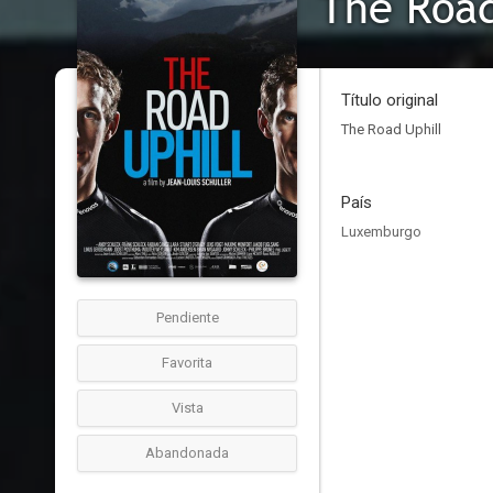
The Road
Título original
The Road Uphill
País
Luxemburgo
Pendiente
Favorita
Vista
Abandonada