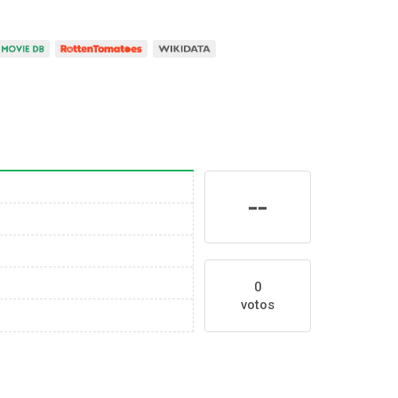
--
0
votos