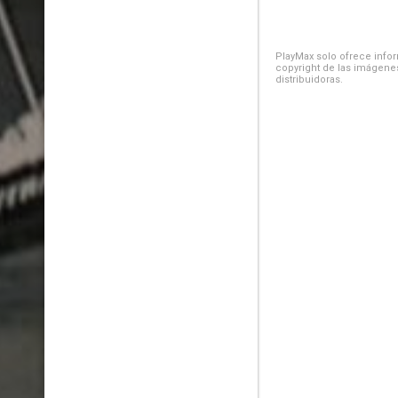
PlayMax solo ofrece inform
copyright de las imágenes
distribuidoras.