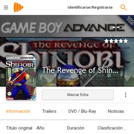
Identificarse/Registrarse
--
Sin valorar
The Revenge of Shinobi
Marcar ficha
Información
Trailers
DVD / Blu-Ray
Noticias
Título original
Año
Duración
Clasificación por edades