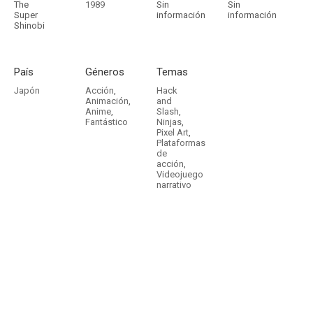
The
1989
Sin
Sin
Super
información
información
Shinobi
País
Géneros
Temas
Japón
Acción
,
Hack
Animación
,
and
Anime
,
Slash
,
Fantástico
Ninjas
,
Pixel Art
,
Plataformas
de
acción
,
Videojuego
narrativo