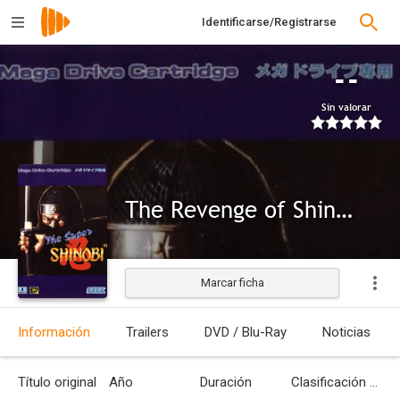
Identificarse/Registrarse
--
Sin valorar
The Revenge of Shinobi
Marcar ficha
Información
Trailers
DVD / Blu-Ray
Noticias
Título original
Año
Duración
Clasificación por edades