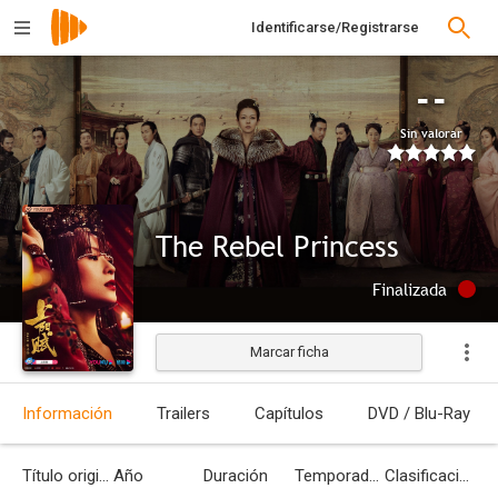
Identificarse/Registrarse
--
Sin valorar
The Rebel Princess
Finalizada
Marcar ficha
Información
Trailers
Capítulos
DVD / Blu-Ray
Título original
Año
Duración
Temporadas
Clasificación por edades