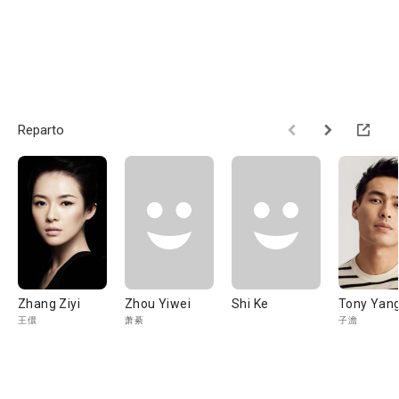
Reparto
Zhang Ziyi
Zhou Yiwei
Shi Ke
Tony Yan
王儇
萧綦
子澹