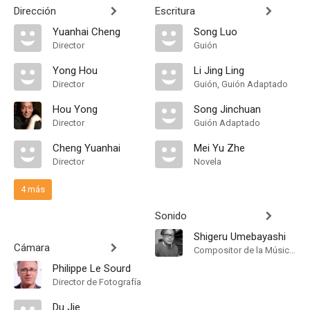
Dirección
Escritura
Yuanhai Cheng
Song Luo
Director
Guión
Yong Hou
Li Jing Ling
Director
Guión, Guión Adaptado
Hou Yong
Song Jinchuan
Director
Guión Adaptado
Cheng Yuanhai
Mei Yu Zhe
Director
Novela
4 más
Sonido
Shigeru Umebayashi
Cámara
Compositor de la Música Original
Philippe Le Sourd
Director de Fotografía
Du Jie