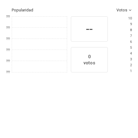
Popularidad
Votos
???
10
9
--
???
8
7
???
6
5
???
4
0
3
???
votos
2
1
???