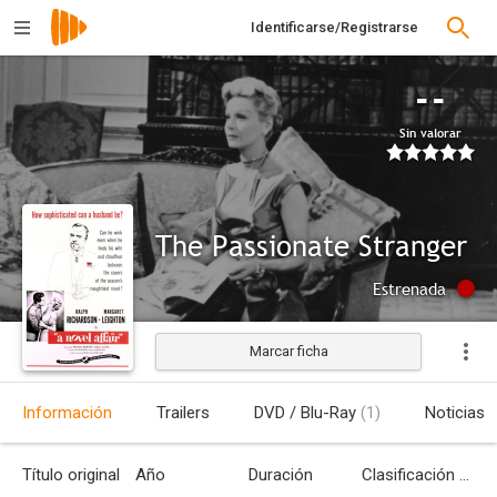
Identificarse/Registrarse
--
Sin valorar
The Passionate Stranger
Estrenada
Marcar ficha
Información
Trailers
DVD / Blu-Ray
(1)
Noticias
Título original
Año
Duración
Clasificación por edades