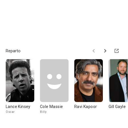
Reparto
Lance Kinsey
Cole Massie
Ravi Kapoor
Gill Gayle
Oscar
Billy