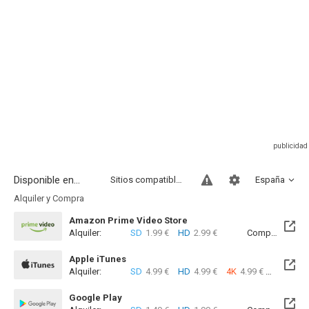
Disponible en...
Sitios compatibles
España
Alquiler y Compra
Amazon Prime Video Store
Alquiler:
SD
1.99 €
HD
2.99 €
Compra:
SD
4
Apple iTunes
Alquiler:
SD
4.99 €
HD
4.99 €
4K
4.99 €
Com
Google Play