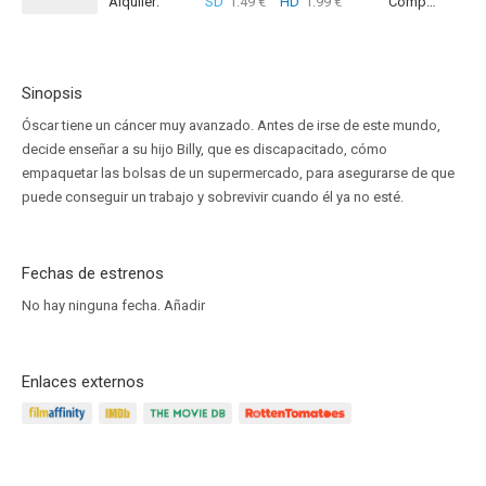
Alquiler:
SD
1.49 €
HD
1.99 €
Compra:
SD
4
Sinopsis
Óscar tiene un cáncer muy avanzado. Antes de irse de este mundo,
decide enseñar a su hijo Billy, que es discapacitado, cómo
empaquetar las bolsas de un supermercado, para asegurarse de que
puede conseguir un trabajo y sobrevivir cuando él ya no esté.
Fechas de estrenos
No hay ninguna fecha.
Añadir
Enlaces externos