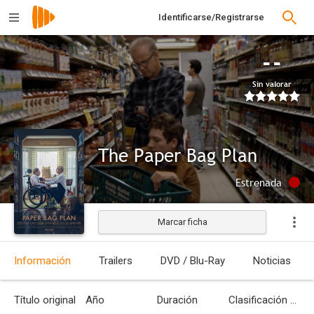
Identificarse/Registrarse
--
Sin valorar
The Paper Bag Plan
Estrenada
Marcar ficha
Información
Trailers
DVD / Blu-Ray
Noticias
Título original
Año
Duración
Clasificación por edades