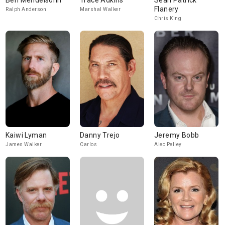
Ben Mendelsohn
Trace Adkins
Sean Patrick
Flanery
Ralph Anderson
Marshal Walker
Chris King
Kaiwi Lyman
Danny Trejo
Jeremy Bobb
James Walker
Carlos
Alec Pelley