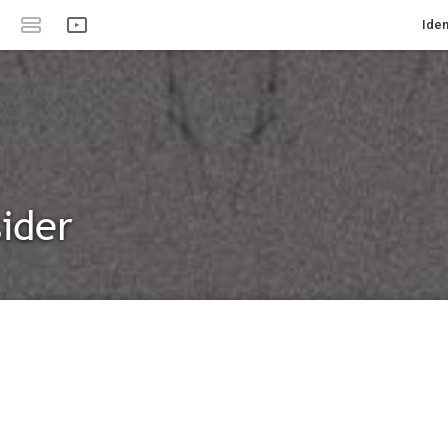
Iden
ider